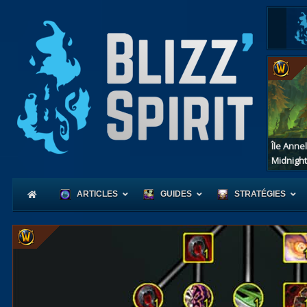
Île Anne
Midnight
ARTICLES
GUIDES
STRATÉGIES
Coeur
d'Azerot