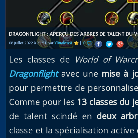
Races
alliées
Explor
DRAGONFLIGHT : APERÇU DES ARBRES DE TALENT DU 
des îles
08 juillet 2022 à 22:51 par
Yünalescä
|
0
Nazjat
Les classes de
World of Warcr
Mécagon
Débloq
Dragonflight
avec une
mise à j
le vol
pour permettre de personnalise
Assaut
Comme pour les
13 classes du j
Uldum et
Val
de talent scindé en
deux arb
Vision
classe et la spécialisation active
horrifiqu