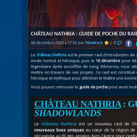
Nazj
Débl
Assa
Visi
CHÂTEAU NATHRIA : GUIDE DE POCHE DU RA
08 décembre 2020 à 17:03 par
Yünalescä
|
0
Le
château Nathria
est le premier raid d'introduction de
mode normal et héroïque, puis le
16 décembre
pour dé
légendaire épée assoiffée de sang, Rémornia, vous att
mettre en travers de ses projets. Ce raid est constitué
héroïque et mythique pour détrôner le Maître une bonne 
Vous pouvez retrouver le
guide de poche
pour avoir tout
CHÂTEAU NATHRIA
: G
SHADOWLANDS
Le
château Nathria
est un nouveau raid de
Sh
nouveaux boss uniques
au cœur de la région de R
récupérée au fil des années dans l'Antre pour renfor