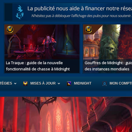
La Traque : guide de la nouvelle
Gouffres de Midnight : gu
fonctionnalité de chasse à Midnight
des instances mondiales
TÉGIES
MISES À JOUR
MIDNIGHT
MON COMPT
r d'Azeroth
Scénario de Chromie
Les montur
s alliées
Les bastonneurs
Les mascot
oration des îles
Rivage Brisé
Les jouets