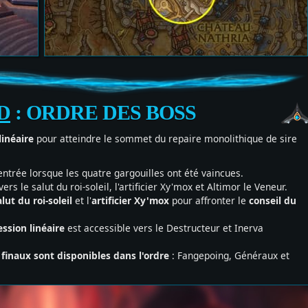
D
:
ORDRE DES BOSS
linéaire
pour atteindre le sommet du repaire monolithique de sire
'entrée lorsque les quatre gargouilles ont été vaincues.
vers le salut du roi-soleil, l'artificier Xy'mox et Altimor le Veneur.
alut du roi-soleil
et l'
artificier Xy'mox
pour affronter le
conseil du
ssion linéaire
est accessible vers le Destructeur et Inerva
 finaux sont disponibles dans l'ordre
: Fangepoing, Généraux et