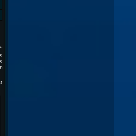
ée
te
en
ts