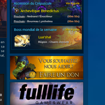
Ascension du Crépuscule
Voir le guide
es
Archevêque Benedictus
les d'armures
ires
Prochain
:
Nedrand l'Énucléeur
(
00m 53s
)
Prochain
:
Bourreau Lynthelma
(
05m 53s
)
Boss mondial de la semaine
Voir le guide
Lua'shal
 en
Région : Chants éternels
 sa
 se
mal,
0
ma