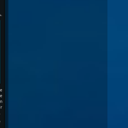
de
de
un
ir
.
e