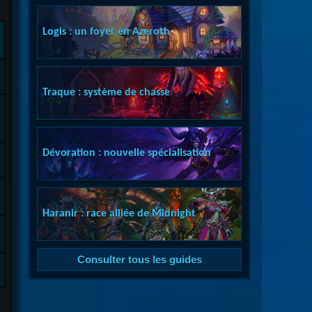
Logis : un foyer en Azeroth
Traque : système de chasse
Dévoration : nouvelle spécialisation
Haranir : race alliée de Midnight
Consulter tous les guides