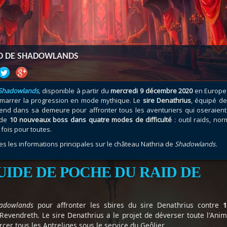
atar
et
Mécagone
Débloquer le vol
Les héritag
oquer le vol
Les invasions
Les ensemb
uts à Uldum et au Val
Arme prodigieuse
Les légenda
ons horrifiques
Les réputations
Les métiers
ID DE SHADOWLANDS
VOIR + DE GUIDES
Shadowlands
,
disponible à partir du
mercredi 9 décembre 2020
en Europe
marrer la progression en mode mythique. Le
sire Denathrius
, équipé de
end dans sa demeure pour affronter tous les aventuriers qui oseraient
 de
10 nouveaux boss dans quatre modes de difficulté
: outil raids, nor
fois pour toutes.
es les informations principales sur le château Nathria de
Shadowlands.
UIDE DE POCHE DU RAID DE
adowlands
pour affronter les sbires du sire Denathrius contre
1
evendreth. Le sire Denathrius a le projet de déverser toute l'Ani
cer tous les Antreliges sous le service du Geôlier.