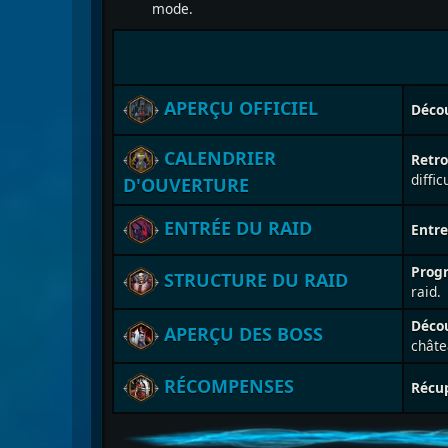
mode.
APERÇU OFFICIEL
Déco
CALENDRIER
Retr
diffic
D'OUVERTURE
ENTRÉE DU RAID
Entre
Prog
STRUCTURE DU RAID
raid.
Déco
APERÇU DES BOSS
châte
RÉCOMPENSES
Récu