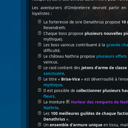
Les aventuriers d'Ombreterre devront partir en
loyalistes :
La forteresse de sire Denathrius propose
10
Revendreth.
Chaque boss propose
plusieurs nouvelles p
mythique).
Les boss vaincus contribuent à la
grande ch
difficulté.
Le château Nathria propose
plusieurs effets
vaincus.
Le raid contient des
jetons d'arme de classe
sanctuaire
.
Le titre «
Brise-Vice
» est déverrouillé à l'e
mythique
.
Il est possible de
collectionner plusieurs ha
fleurs
.
La monture
Hurleur des remparts de Nat
Nathria
.
Les
100 meilleures guildes de chaque facti
Denathrius
».
Un
ensemble d'armure unique
en tissu, mai