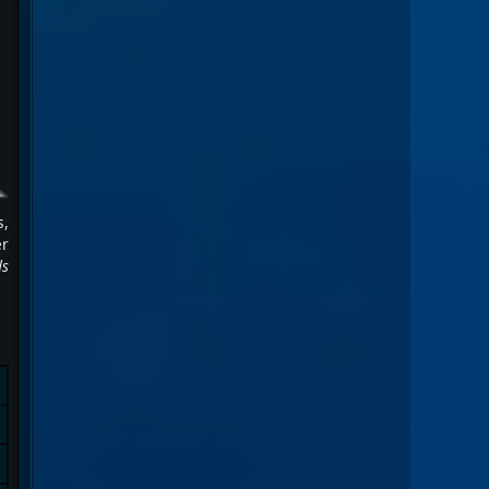
s,
er
ds