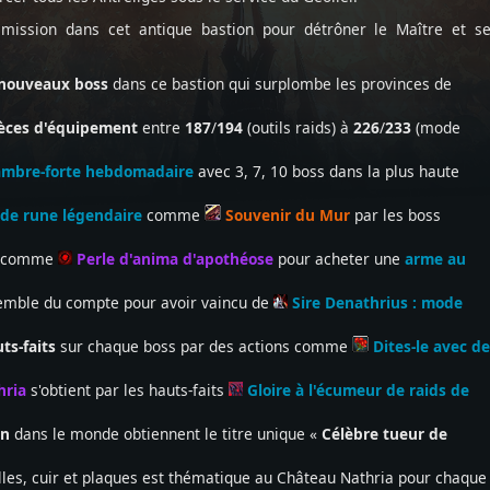
 mission dans cet antique bastion pour détrôner le Maître et s
 nouveaux boss
dans ce bastion qui surplombe les provinces de
ièces d'équipement
entre
187
/
194
(outils raids) à
226
/
233
(mode
ambre-forte hebdomadaire
avec 3, 7, 10 boss dans la plus haute
 de rune légendaire
comme
Souvenir du Mur
par les boss
comme
Perle d'anima d'apothéose
pour acheter une
arme au
nsemble du compte pour avoir vaincu de
Sire Denathrius : mode
uts-faits
sur chaque boss par des actions comme
Dites-le avec d
hria
s'obtient par les hauts-faits
Gloire à l'écumeur de raids de
on
dans le monde obtiennent le titre unique «
Célèbre tueur de
lles, cuir et plaques est thématique au Château Nathria pour chaque