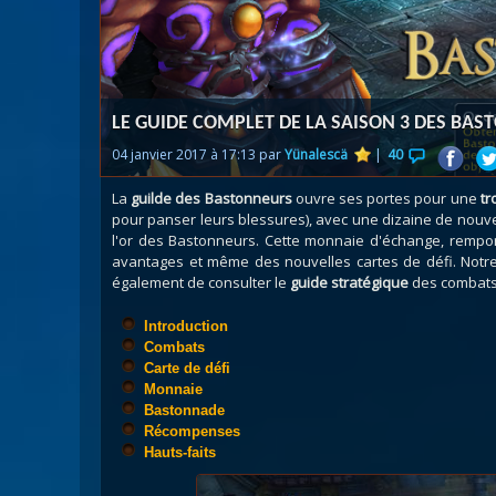
Nazj
Débl
Assa
Visi
LE GUIDE COMPLET DE LA SAISON 3 DES BAS
04 janvier 2017 à 17:13 par
Yünalescä
|
40
La
guilde des Bastonneurs
ouvre ses portes pour une
tr
pour panser leurs blessures), avec une dizaine de nou
l'or des Bastonneurs. Cette monnaie d'échange, rempor
avantages et même des nouvelles cartes de défi. Not
également de consulter le
guide stratégique
des combats 
Introduction
Combats
Carte de défi
Monnaie
Bastonnade
Récompenses
Hauts-faits