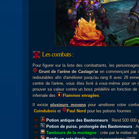
Les combats :
Pour figurer sur la liste des combattants, les personnages
Grunt de l'arène de Castagn'ar
en commençant par des
redoutables afin d'améliorer jusqu'au rang 8 avec 28 enn
centre de l'arène, vous êtes livré à vous-même pour un 
prouver sa valeur contre un boss prédéfini en fonction de 
infernale des
Flammes enragées
.
Il existe
plusieurs moyens
pour améliorer votre conf
Coindubois
et
Paul Nord
pour les potions fournies :
Potion antique des Bastonneurs
: Rend 500 000 p
Potion de puiss. prolongée des Bastonneurs
: A
Tambours de la montagne
: crée par le métier de 
Bande en soie tissée
: crée en secourisme (760)