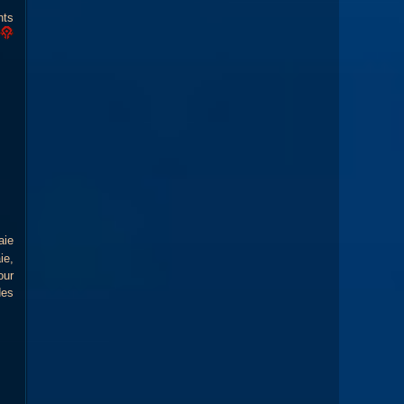
nts
aie
ie,
our
des