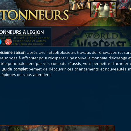
atar
et
Mécagone
Débloquer le vol
Les héritag
oquer le vol
Les invasions
Les ensemb
uts à Uldum et au Val
Arme prodigieuse
Les légenda
ons horrifiques
Les réputations
Les métiers
TONNEURS À LEGION
VOIR + DE GUIDES
oisième saison
, après avoir établi plusieurs travaux de rénovation (et sur
veaux boss à affronter pour récupérer une nouvelle monnaie d'échange a
tée principalement par vos combats réussis, vont permettre d'acheter 
re
guide complet
permet de découvrir ces changements et nouveautés m
épiques qui vous attendent !