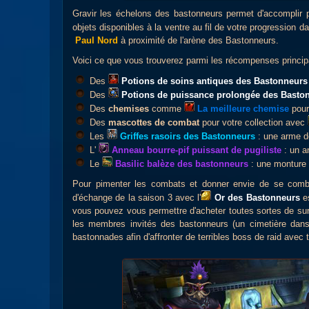
Gravir les échelons des bastonneurs permet d'accomplir pl
objets disponibles à la ventre au fil de votre progression d
Paul Nord
à proximité de l'arène des Bastonneurs.
Voici ce que vous trouverez parmi les récompenses princi
Des
Potions de soins antiques des Bastonneurs
Des
Potions de puissance prolongée des Basto
Des
chemises
comme
La meilleure chemise
pour
Des
mascottes de combat
pour votre collection avec
Les
Griffes rasoirs des Bastonneurs
: une arme de
L'
Anneau bourre-pif puissant de pugiliste
: un a
Le
Basilic balèze des bastonneurs
: une monture t
Pour pimenter les combats et donner envie de se comba
d'échange de la saison 3 avec l'
Or des Bastonneurs
es
vous pouvez vous permettre d'acheter toutes sortes de sur
les membres invités des bastonneurs (un cimetière dans
bastonnades afin d'affronter de terribles boss de raid avec 