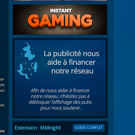
ar-
bre
est
les
Extension : Midnight
GUIDE COMPLET
bre