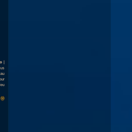
mo
|
lus
 au
our
feu
r