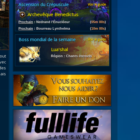
Ascension du Crépuscule
Voir le guide
es
Archevêque Benedictus
les d'armures
ires
Prochain
:
Nedrand l'Énucléeur
(
04m 58s
)
Prochain
:
Bourreau Lynthelma
(
09m 58s
)
Boss mondial de la semaine
Voir le guide
Lua'shal
tout
Région : Chants éternels
vec
des
ais