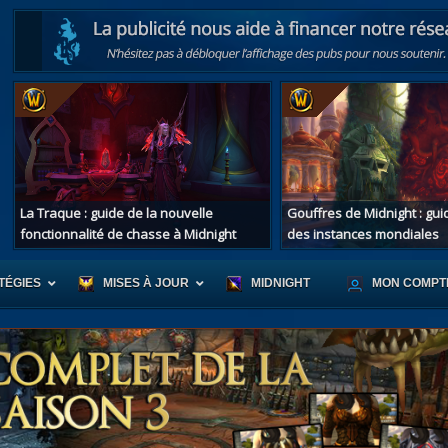
La Traque : guide de la nouvelle
Gouffres de Midnight : gu
fonctionnalité de chasse à Midnight
des instances mondiales
TÉGIES
MISES À JOUR
MIDNIGHT
MON COMPT
r d'Azeroth
Scénario de Chromie
Les montur
s alliées
Les bastonneurs
Les mascot
oration des îles
Rivage Brisé
Les jouets