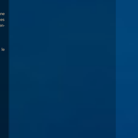
une
tes
en-
 le