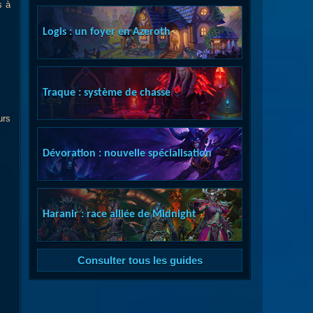
s à
Logis : un foyer en Azeroth
Traque : système de chasse
urs
Dévoration : nouvelle spécialisation
Haranir : race alliée de Midnight
Consulter tous les guides