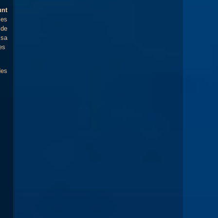
unt
les
 de
 sa
des
des