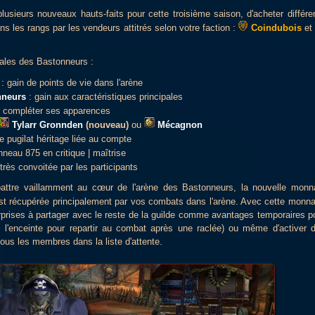
usieurs nouveaux hauts-faits pour cette troisième saison, d'acheter différe
ans les rangs par les vendeurs attitrés selon votre faction :
Coindubois
et
pales des Bastonneurs :
: gain de points de vie dans l'arène
nneurs
: gain aux caractéristiques principales
 compléter ses apparences
Tylarr Gronnden
(nouveau)
ou
Mécagnon
 pugilat héritage liée au compte
nneau 875 en critique | maîtrise
rès convoitée par les participants
ttre vaillamment au cœur de l'arène des Bastonneurs, la nouvelle monn
t récupérée principalement par vos combats dans l'arène. Avec cette monna
prises à partager avec le reste de la guilde comme avantages temporaires p
 l'enceinte pour repartir au combat après une raclée) ou même d'activer 
tous les membres dans la liste d'attente.