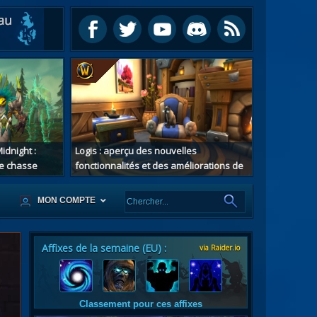
idnight :
Logis : aperçu des nouvelles
e chasse
fonctionnalités et des améliorations de
confort au patch 12.1
MON COMPTE
Affixes de la semaine (EU) :
via Raider.io
es
tes
Classement pour ces affixes