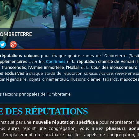
atar
et
Mécagone
Débloquer le vol
Les héritag
oquer le vol
Les invasions
Les ensemb
uts à Uldum et au Val
Arme prodigieuse
Les légenda
ons horrifiques
Les réputations
Les métiers
L’OMBRETERRE
VOIR + DE GUIDES
 réputations uniques
pour chaque quatre zones de l'Ombreterre (Basti
upplémentaires
avec les
Confirmés
et la
réputation d'amitié de Ve'nari
d
s
Transcendés
,
l'Armée immortelle
,
l'Hallali
et la
Cour des moissonneurs
 exclusives
à chaque stade de réputation
(amical, honoré, révéré et exa
oir légendaire, objets ornementaux, illusions d'arme, tabards, mascotte
s factions principales de l'Ombreterre.
E DES RÉPUTATIONS
onstitué par une
nouvelle réputation spécifique
pour représenter l
us aurez rejoint une congrégation, vous aurez
plusieurs bonu
 l'emplacement du sanctuaire par les appels de congrégation, 