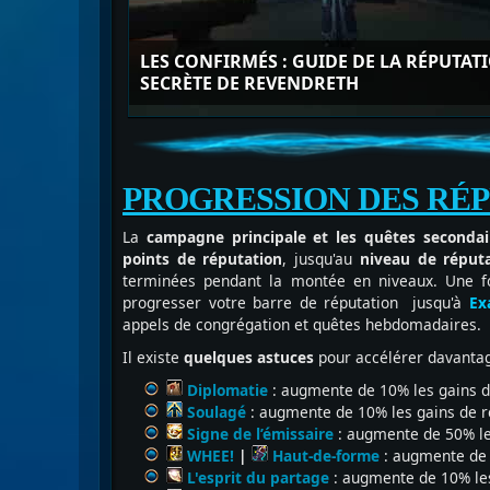
LES CONFIRMÉS : GUIDE DE LA RÉPUTAT
SECRÈTE DE REVENDRETH
PROGRESSION DES RÉ
La
campagne principale
et les quêtes seconda
points de réputation
, jusqu'au
niveau de réputa
terminées pendant la montée en niveaux. Une fo
progresser votre barre de réputation jusqu'à
Ex
appels de congrégation et quêtes hebdomadaires.
Il existe
quelques astuces
pour accélérer davantag
Diplomatie
: augmente de 10% les gains de
Soulagé
: augmente de 10% les gains de r
Signe de l’émissaire
: augmente de 50% le
WHEE!
|
Haut-de-forme
: augmente de 
L'esprit du partage
:
augmente de 10% les 