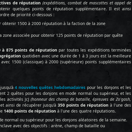
ctives de réputation
(expéditions, combat de mascottes et appel de
nir quelques points de réputation supplémentaire. Il est ainsi
ordre de priorité ci-dessous :
 obtenir 1500 à 2000 réputation à la faction de la zone
a zone associée pour obtenir 125 points de réputation par quête
 à 875 points de réputation
par toutes les expéditions terminées
ngrégation
quotidien avec une durée de 1 à 3 jours est la meilleure
 avec 1500 (classique) à 2000 (supérieure) points supplémentaires
 jusqu'à
4 nouvelles quêtes hebdomadaires
pour les donjons et les
osent 2 quêtes pour les donjons en mode normal ou supérieur, et les
es activités JcJ
(honneur des champ de bataille, épreuves de Zo'gash,
t ainsi de récupérer jusqu'à
350 points de réputation
à l'une des
de
1400 points de réputation
à l'une des quatre réputations.
e normal ou supérieur pour les donjons aléatoires de la semaine.
Enclave avec des objectifs : arène, champ de bataille ou