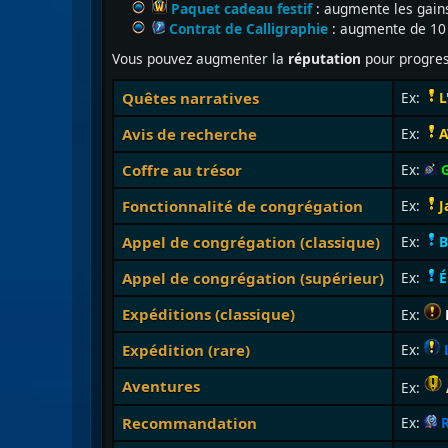
Paquet cadeau festif
: augmente les gains
Contrat de Calligraphie
: augmente de 10 
Vous pouvez augmenter la
réputation
pour progres
Quêtes narratives
Ex:
L
Avis de recherche
Ex:
A
Coffre au trésor
Ex:
Fonctionnalité de congrégation
Ex:
J
Appel de congrégation (classique)
Ex:
B
Appel de congrégation (supérieur)
Ex:
É
Expéditions (classique)
Ex:
D
Expédition (rare)
Ex:
Aventures
Ex:
Recommandation
Ex: