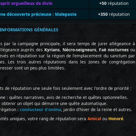
sprit orgueilleux de divin
+50
réputation
ne découverte précieuse : Malepeste
+350
réputation
 INFORMATIONS GÉNÉRALES
s par la campagne principale, il sera temps de jurer allégeance à
 allégeance auprès des
Kyrians
,
Nécro-seigneurs
,
Faë nocturnes
ou
evés en réputation sur la région de l'emplacement du sanctum par
ales. Les trois autres réputations dans les zones de congrégation
resser sont un peu plus limitées.
ts de réputation une seule fois seulement avec l'ordre de priorité :
ne : quêtes narratives, avis de recherche et quêtes optionnelles.
 obtenir un objet qui démarre une quête automatique.
régation :
conducteur d'anima
, jardin d'hiver de la reine et autres.
ivités uniques, votre rang de réputation sera
Amical
ou
Honoré
.