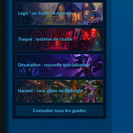
Logis : un foyer en Azeroth
Traque : système de chasse
Dévoration : nouvelle spécialisation
Haranir : race alliée de Midnight
Consulter tous les guides