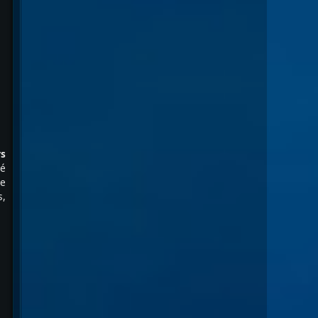
rs
té
re
s,