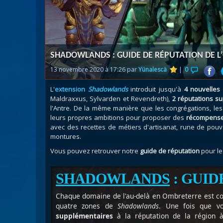
Nazj
Débl
Assa
Visi
SHADOWLANDS : GUIDE DE RÉPUTATION DE 
13 novembre 2020 à 17:26 par
Yünalescä
|
0
L'
extension
Shadowlands
introduit jusqu'à
4 nouvelles
Maldraxxus, Sylvarden et Revendreth),
2 réputations s
l'Antre. De la même manière que les congrégations, le
leurs propres ambitions pour proposer des
récompenses
avec des recettes de métiers d'artisanat, rune de pouv
montures.
Vous pouvez retrouver notre
guide de réputation
pour le
SHADOWLANDS
: GUID
Chaque domaine de l'au-delà en Ombreterre est c
quatre zones de
Shadowlands
. Une fois que vo
supplémentaires
à la réputation de la région à