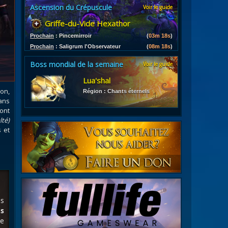
Ascension du Crépuscule
Voir le guide
es
Griffe-du-Vide Hexathor
les d'armures
ires
Prochain
:
Pincemirroir
(
03m 16s
)
Prochain
:
Saligrum l'Observateur
(
08m 16s
)
Boss mondial de la semaine
Voir le guide
Lua'shal
on,
Région : Chants éternels
ans
ont
lté)
s et
es
s
le