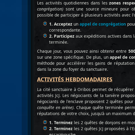
Les activités quotidiennes dans les
zones respe
congrégation)
sont une source mineure pour obte
possible de participer à plusieurs activités avec l'
1. Acceptez
un
appel de congrégation
pour
correspondante.
2. Participez
aux expéditions actives dans l
terminée.
Chaque jour, vous pouvez ainsi obtenir entre
500
sur une zone spécifique. De plus, un
appel de co
méthode pour accélérer les gains de réputation
dans la zone du foyer du sanctuaire.
ACTIVITÉS HEBDOMADAIRES
La cité sanctuaire à Oribos permet de récupérer
activités JcJ. Les négociants de la tanière prop
négociants de l'enclave proposent 2 quêtes pour l
conquête en arène)
. Chaque quête terminée perme
réputations de votre choix, jusqu'à un maximum 
1. Terminez
les 2 quêtes de donjons en mod
2.
Terminez
les 2 quêtes JcJ proposées à l'
escarmouche.