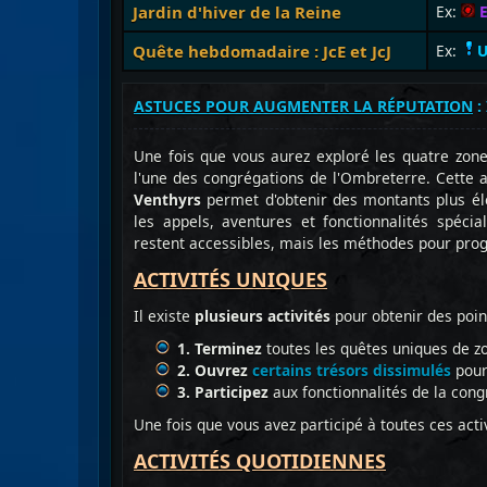
Jardin d'hiver de la Reine
Ex:
E
Quête
hebdomadaire : JcE et JcJ
Ex:
U
ASTUCES POUR AUGMENTER LA RÉPUTATION
:
Une fois que vous aurez exploré les quatre zone
l'une des congrégations de l'Ombreterre. Cette
Venthyrs
permet d'obtenir des montants plus él
les appels, aventures et fonctionnalités spéci
restent accessibles, mais les méthodes pour prog
ACTIVITÉS UNIQUES
Il existe
plusieurs activités
pour obtenir des poin
1.
Terminez
toutes les quêtes uniques de zo
2.
Ouvrez
certains trésors dissimulés
pour
3. Participez
aux fonctionnalités de la cong
Une fois que vous avez participé à toutes ces act
ACTIVITÉS QUOTIDIENNES