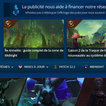
Île Annelée : guide complet de la zone de
Saison 2 de la Traque de M
Midnight
nouveautés au système d
TÉGIES
MISES À JOUR
PATCH 12.1
MIDNIGHT
r d'Azeroth
Scénario de Chromie
Les montur
s alliées
Les bastonneurs
Les mascot
oration des îles
Rivage Brisé
Les jouets