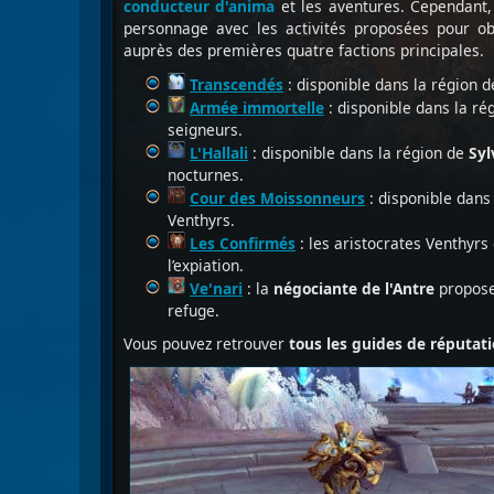
conducteur d'anima
et les aventures. Cependant, 
personnage avec les activités proposées pour obt
auprès des premières quatre factions principales.
Transcendés
: disponible dans la région 
Armée immortelle
: disponible dans la ré
seigneurs.
L'Hallali
: disponible dans la région de
Syl
nocturnes.
Cour des Moissonneurs
: disponible dans
Venthyrs.
Les Confirmés
: les aristocrates Venthyrs
l’expiation.
Ve'nari
: la
négociante de l'Antre
propose 
refuge.
Vous pouvez retrouver
tous les
guides de réputati