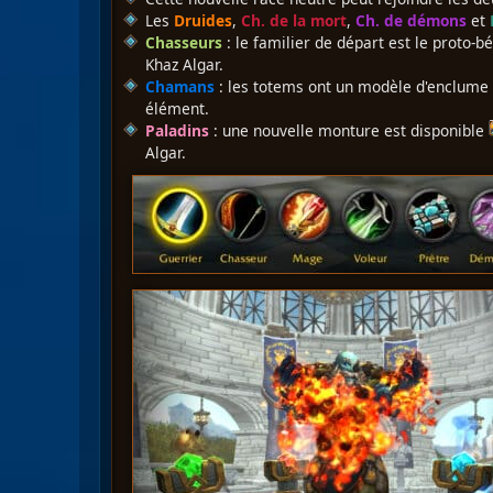
Les
Druides
,
Ch. de la mort
,
Ch. de démons
et
Chasseurs
: le familier de départ est le proto-
Khaz Algar.
Chamans
: les totems ont un modèle d'enclum
élément.
Paladins
: une nouvelle monture est disponible
Algar.