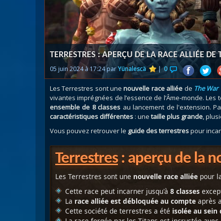
Nazj
Débl
Assa
Visi
TERRESTRES : APERÇU DE LA RACE ALLIÉE DE
05 juin 2024 à 17:24 par
Yünalescä
|
0
Les Terrestres sont une
nouvelle race alliée
de
The War 
vivantes imprégnées de l’essence de l’Âme-monde. Les te
ensemble de 8 classes
au lancement de l'extension. Pa
caractéristiques différentes
: une
taille plus grande
, plus
Vous pouvez retrouver le
guide des terrestres
pour inca
Terrestres
: aperçu de la no
Les Terrestres sont une
nouvelle race alliée
pour l
Cette race peut incarner jusqu'à
8 classes
excep
La
race alliée est débloquée au compte
après a
Cette société de terrestres a été
isolée au sein
La race forgée par les Titans est incrustée avec 