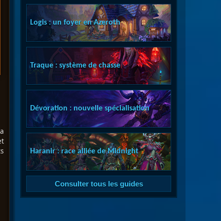
Logis : un foyer en Azeroth
Traque : système de chasse
Dévoration : nouvelle spécialisation
La
et
ts
Haranir : race alliée de Midnight
Consulter tous les guides