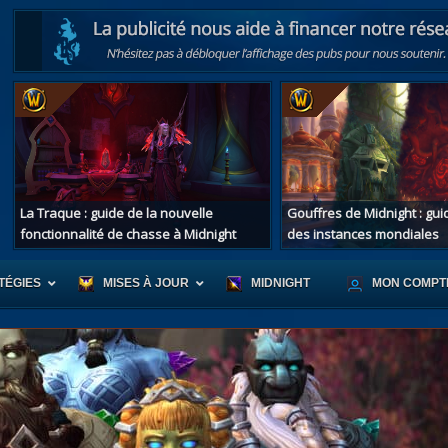
La Traque : guide de la nouvelle
Gouffres de Midnight : gu
fonctionnalité de chasse à Midnight
des instances mondiales
TÉGIES
MISES À JOUR
MIDNIGHT
MON COMPT
r d'Azeroth
Scénario de Chromie
Les montur
s alliées
Les bastonneurs
Les mascot
oration des îles
Rivage Brisé
Les jouets