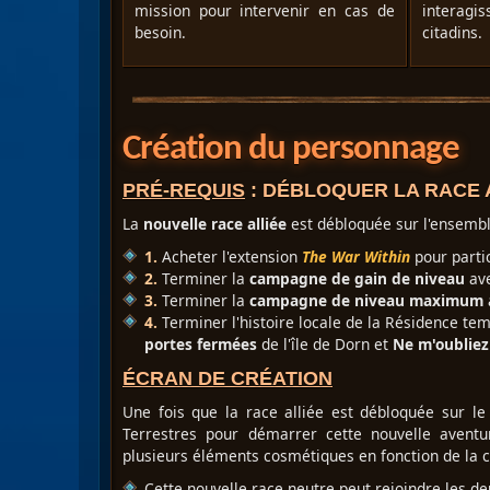
mission pour intervenir en cas de
interagi
besoin.
citadins.
Création du personnage
PRÉ-REQUIS
: DÉBLOQUER LA RACE 
La
nouvelle race alliée
est débloquée sur l'ensembl
1.
Acheter l'extension
The War Within
pour parti
2.
Terminer la
campagne de gain de niveau
ave
3.
Terminer la
campagne de niveau maximum
4.
Terminer l'histoire locale de la Résidence te
portes fermées
de l'île de Dorn et
Ne m'oubliez
ÉCRAN DE CRÉATION
Une fois que la race alliée est débloquée sur le
Terrestres pour démarrer cette nouvelle aventu
plusieurs éléments cosmétiques en fonction de la c
Cette nouvelle race neutre peut rejoindre les de