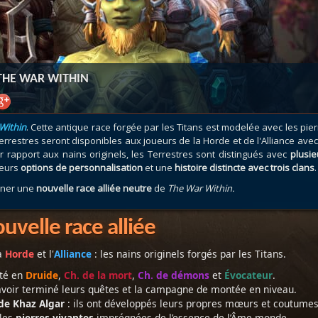
atar
et
Mécagone
Débloquer le vol
Les héritag
oquer le vol
Les invasions
Les ensemb
uts à Uldum et au Val
Arme prodigieuse
Les légenda
ons horrifiques
Les réputations
Les métiers
 THE WAR WITHIN
VOIR + DE GUIDES
Within
. Cette antique race forgée par les Titans est modelée avec les pie
rrestres seront disponibles aux joueurs de la Horde et de l'Alliance ave
r rapport aux nains originels, les Terrestres sont distingués avec
plusie
ieurs
options de personnalisation
et une
histoire distincte avec trois clans
.
rner une
nouvelle race alliée neutre
de
The War Within.
uvelle race alliée
a
Horde
et l'
Alliance
: les nains originels forgés par les Titans.
té en
Druide
,
Ch. de la mort
,
Ch. de démons
et
Évocateur
.
voir terminé leurs quêtes et la campagne de montée en niveau.
 de Khaz Algar
: ils ont développés leurs propres mœurs et coutumes
les
pierres vivantes
imprégnées de l’essence de l’Âme-monde