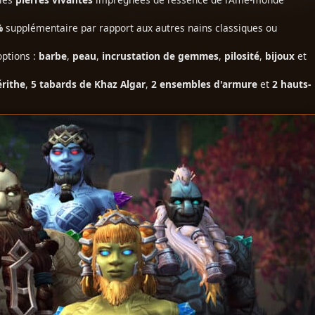
%
supplémentaire par rapport aux autres nains classiques ou
options :
barbe
,
peau
,
incrustation de gemmes
,
pilosité
,
bijoux
et
érithe
,
5 tabards de Khaz Algar
,
2 ensembles d'armure
et
2 hauts-