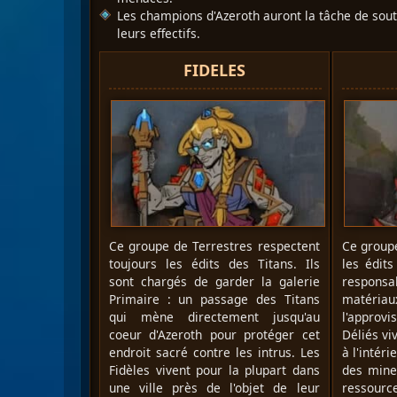
Les champions d'Azeroth auront la tâche de soute
leurs effectifs.
FIDELES
Ce groupe de Terrestres respectent
Ce groupe
toujours les édits des Titans. Ils
les édits
sont chargés de garder la galerie
responsab
Primaire : un passage des Titans
matéri
qui mène directement jusqu'au
l'approvi
coeur d'Azeroth pour protéger cet
Déliés vi
endroit sacré contre les intrus. Les
à l'intér
Fidèles vivent pour la plupart dans
des mine
une ville près de l'objet de leur
ressou