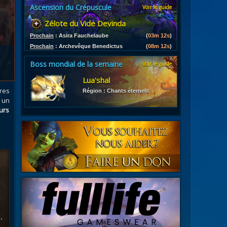
Ascension du Crépuscule
Voir le guide
es
Zélote du Vide Devinda
les d'armures
ires
Prochain
:
Asira Fauchelaube
(
03m 11s
)
Prochain
:
Archevêque Benedictus
(
08m 11s
)
Boss mondial de la semaine
Voir le guide
Lua'shal
rres
Région : Chants éternels
c un
urs
.