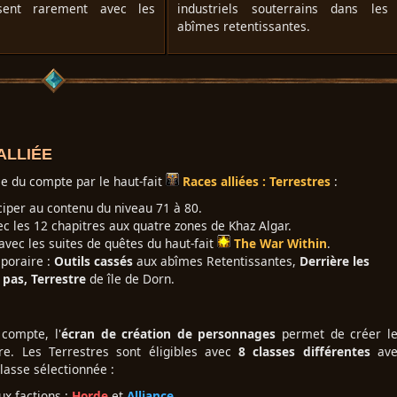
ssent rarement avec les
industriels souterrains dans les
abîmes retentissantes.
ALLIÉE
e du compte par le haut-fait
Races alliées : Terrestres
:
ciper au contenu du niveau 71 à 80.
c les 12 chapitres aux quatre zones de Khaz Algar.
avec les suites de quêtes du haut-fait
The War Within
.
mporaire :
Outils cassés
aux abîmes Retentissantes,
Derrière les
 pas, Terrestre
de île de Dorn.
 compte, l'
écran de création de personnages
permet de créer l
re. Les Terrestres sont éligibles avec
8 classes différentes
ave
lasse sélectionnée :
ux factions :
Horde
et
Alliance
.