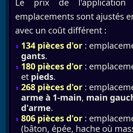
Le prix de l'application
emplacements sont ajustés e
avec un coût différent :
134 pièces d'or
: emplacem
gants
.
180 pièces d'or
: emplaceme
et
pieds
.
268 pièces d'or
: emplacem
arme à 1-main
,
main gauc
d'arme
.
806 pièces d'or
: emplaceme
(bâton, épée, hache où mas