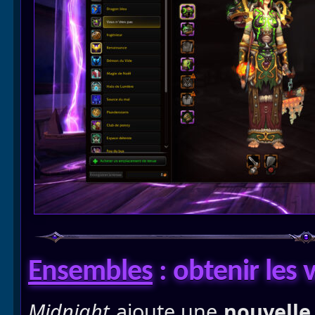
Ensembles
: obtenir les
v
Midnight
ajoute une
nouvelle