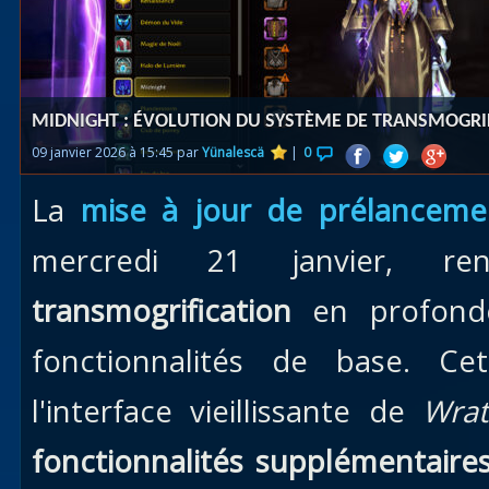
Races
alliées
Explor
MIDNIGHT : ÉVOLUTION DU SYSTÈME DE TRANSMOGRIFI
des îles
09 janvier 2026 à 15:45 par
Yünalescä
|
0
Nazjat
La
mise à jour de prélancem
Mécagon
Débloq
mercredi 21 janvier, r
le vol
transmogrification
en profonde
Assaut
fonctionnalités de base. C
Uldum et
Val
l'interface vieillissante de
Wrath
Vision
fonctionnalités supplémentaire
horrifiqu