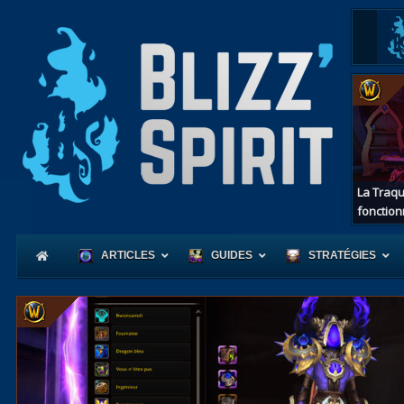
La Traqu
fonction
ARTICLES
GUIDES
STRATÉGIES
Coeur
d'Azerot