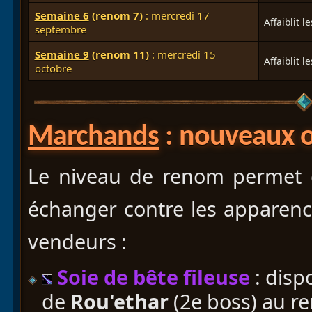
Semaine 6
(renom 7)
: mercredi 17
Affaiblit l
septembre
Semaine 9
(renom 11)
: mercredi 15
Affaiblit l
octobre
Marchands
: nouveaux o
Le niveau de renom permet
échanger contre les apparenc
vendeurs :
Soie de bête fileuse
: disp
de
Rou'ethar
(2e boss) au r