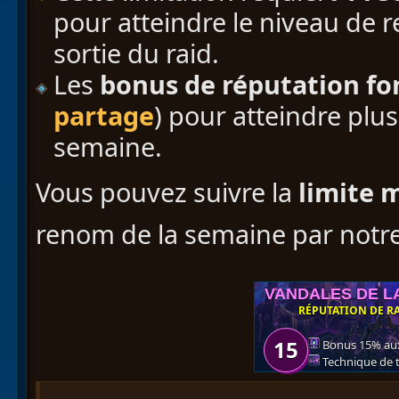
pour atteindre le niveau de
sortie du raid.
Les
bonus de réputation
fo
partage
) pour atteindre plu
semaine.
Vous pouvez suivre la
limite 
renom de la semaine par notre 
VANDALES DE L
RÉPUTATION DE RA
15
Bonus 15% au
Technique de t