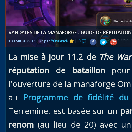
Races
alliées
Explor
VANDALES DE LA MANAFORGE : GUIDE DE RÉPUTATION
des îles
10 août 2025 à 16:37 par
Yünalescä
|
0
Nazjat
La
mise à jour 11.2 de
The War
Mécagon
Débloq
réputation de bataillon
pour 
le vol
l'ouverture de la manaforge Omé
Assaut
au
Programme de fidélité du 
Uldum et
Val
Terremine, est basée sur un
par
Vision
renom
(au lieu de 20) avec u
horrifiqu