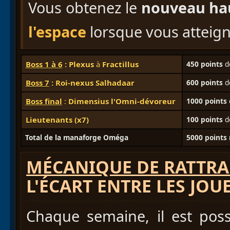
Vous obtenez le
nouveau hau
l'espace
lorsque vous atteign
Boss 1 à 6
: Plexus
à
Fractillus
450
points
de
Boss 7
: Roi-nexus Salhadaar
600 points
de
Boss final
:
Dimensius l'Omni-dévoreur
1000 points
Lieutenants (x7)
100 points
de
Total de la manaforge Oméga
5000 point
MÉCANIQUE DE RATTRA
L'ÉCART ENTRE LES JOU
Chaque semaine, il est poss