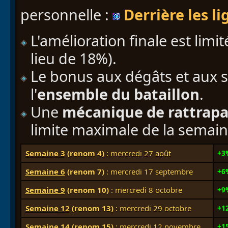
personnelle :
Derrière les l
L'amélioration finale est li
lieu de 18%).
Le bonus aux dégâts et aux s
l'
ensemble du bataillon
.
Une
mécanique de rattrap
limite maximale de la semain
Semaine 3
(renom 4)
: mercredi 27 août
+3
Semaine 6
(renom 7)
: mercredi 17 septembre
+6
Semaine 9
(renom 10)
: mercredi 8 octobre
+9
Semaine 12
(renom 13)
: mercredi 29 octobre
+1
Semaine 14
(renom 15)
: mercredi 12 novembre
+1