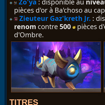
Zo'ya
: disponible au
nivea
pièces d'or à Ba'choso au ca
Zieuteur Gaz'kreth Jr.
: di
renom
contre
500
pièces d'
d'Ombre.
TITRES