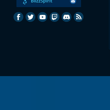
BlizzSpirit