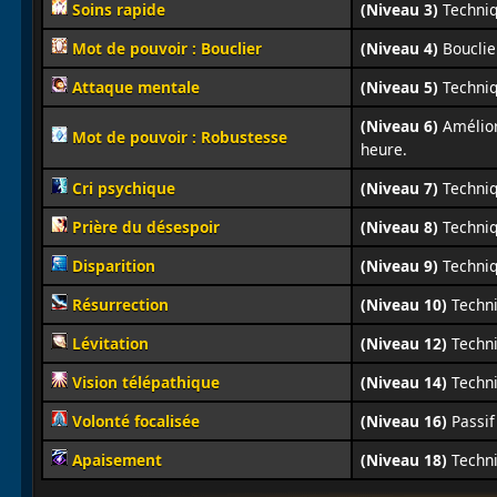
Soins rapide
(Niveau 3)
Techniq
Mot de pouvoir : Bouclier
(Niveau 4)
Bouclie
Attaque mentale
(Niveau 5)
Techniq
(Niveau 6)
Amélior
Mot de pouvoir : Robustesse
heure.
Cri psychique
(Niveau 7)
Techniq
Prière du désespoir
(Niveau 8)
Techniq
Disparition
(Niveau 9)
Techniq
Résurrection
(Niveau 10)
Techni
Lévitation
(Niveau 12)
Techni
Vision télépathique
(Niveau 14)
Techni
Volonté focalisée
(Niveau 16)
Passif
Apaisement
(Niveau 18)
Techni