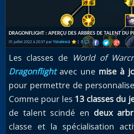
Races
alliées
Explor
DRAGONFLIGHT : APERÇU DES ARBRES DE TALENT DU P
des îles
01 juillet 2022 à 20:37 par
Yünalescä
|
0
Nazjat
Les classes de
World of Warcr
Mécagon
Débloq
Dragonflight
avec une
mise à j
le vol
pour permettre de personnalise
Assaut
Comme pour les
13 classes du j
Uldum et
Val
de talent scindé en
deux arb
Vision
classe et la spécialisation act
horrifiqu