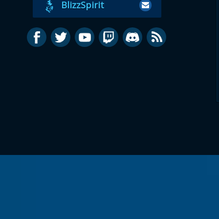
BlizzSpirit