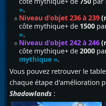
côte mythique+ de
750
par 
»
.
Niveau d'objet 236 à 239
(
côte mythique+ de
1500
par
»
.
Niveau d'objet 242 à 246
(
côte mythique+ de
2000
par
mythique »
.
Vous pouvez retrouver le table
chaque étape d'amélioration p
Shadowlands
: