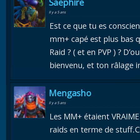
Saephire
Il y a 5 ans
Est ce que tu es conscie
mm+ capé est plus bas q
Raid ? ( et en PVP ) ? D’
bienvenu, et ton râlage in
Mengasho
Il y a 5 ans
Les MM+ étaient VRAIME
raids en terme de stuff.