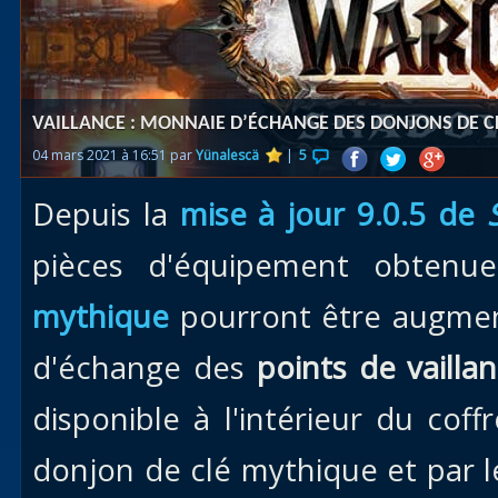
Races
alliées
Explor
VAILLANCE : MONNAIE D’ÉCHANGE DES DONJONS DE 
des îles
04 mars 2021 à 16:51 par
Yünalescä
|
5
Nazjat
Depuis la
mise à jour 9.0.5 de
Mécagon
Débloq
pièces d'équipement obtenu
le vol
mythique
pourront être augmen
Assaut
d'échange des
points de vailla
Uldum et
Val
disponible à l'intérieur du cof
Vision
donjon de clé mythique et par l
horrifiqu