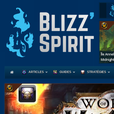
Île Anne
Midnight
ARTICLES
GUIDES
STRATÉGIES
Coeur
d'Azerot