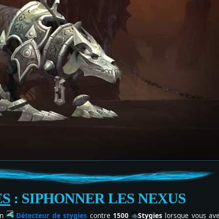
ES
: SIPHONNER LES NEXUS
un
Détecteur de stygies
contre
1500
Stygies
lorsque vous av