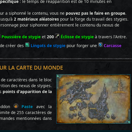
pécifique
: le temps de réapparition est de 10 minutes en
eur a siphonné le contenu, vous ne
pouvez pas le faire en groupe
.
jusqu'à
2 matériaux aléatoires
pour la forge du travail des stygies.
rsonnage pour siphonner entièrement le contenu du nexus de
Poussière de stygie
et
200
Éclisse de stygie
à travers l'Antre.
de créer des
Lingots de stygie
pour forger une
Carcasse
SUR LA CARTE DU MONDE
 de caractères dans le bloc
rition des nexus de stygies.
es
points d'apparition de la
'addon
Paste
avec la
limite de 255 caractères de
ommandes mentionnées dans