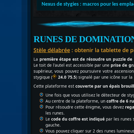
Nexus de stygies : macros pour les empl
RUNES DE DOMINATIO
Stèle délabrée
: obtenir la tablette de 
La
première étape est de résoudre un puzzle de
Le toit de l'autel est accessible par une
prise de gr
supérieur, vous pouvez poursuivre votre ascension
stygique (
24.0 75.5
) signalé par une icône sur l
Cette plateforme est
couverte par un épais brouil
Une fois que vous utilisez le détecteur de st
Au centre de la plateforme, un
coffre de 6 r
Pour résoudre cette énigme, vous devez
rega
les runes.
Le
code du coffre est indiqué
par les runes 
gauche.
Vous pouvez cliquer sur 2 des runes lumineuses