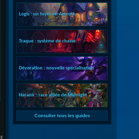
Logis : un foyer en Azeroth
Traque : système de chasse
Dévoration : nouvelle spécialisation
Haranir : race alliée de Midnight
Consulter tous les guides
ez