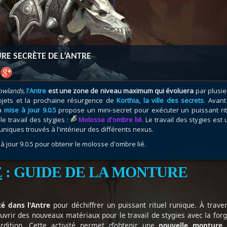
atar
et
Mécagone
Débloquer le vol
Les héritag
oquer le vol
Les invasions
Les ensemb
uts à Uldum et au Val
Arme prodigieuse
Les légenda
ons horrifiques
Les réputations
Les métiers
RE SECRÈTE DE L’ANTRE
VOIR + DE GUIDES
owlands,
l'Antre
est une zone de niveau maximum qui évoluera
par plusie
bjets et la prochaine résurgence de
Korthia, la ville des secrets
. Avant
la
mise à jour 9.0.5
propose un mini-secret pour exécuter un puissant rit
le travail des stygies :
Molosse d'ombre lié
. Le travail des stygies est
niques trouvés à l'intérieur des différents nexus.
 à jour 9.0.5 pour obtenir le molosse d'ombre lié.
É
: GUIDE DE LA MONTURE
té
dans l'Antre
pour déchiffrer un puissant rituel runique. À trave
ouvrir des nouveaux matériaux pour le travail de stygies avec la for
ition. Cette activité permet d'obtenir une
nouvelle monture