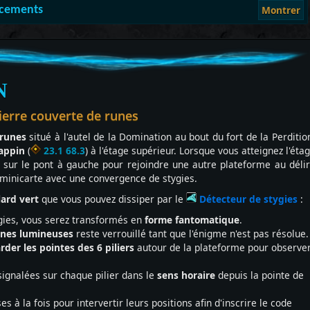
acements
Montrer
N
pierre couverte de runes
 runes
situé à l'autel de la Domination au bout du fort de la Perditio
appin
(
23.1 68.3
) à l'étage supérieur. Lorsque vous atteignez l'éta
 sur le pont à gauche pour rejoindre une autre plateforme au déli
a minicarte avec une convergence de stygies.
lard vert
que vous pouvez dissiper par le
Détecteur de stygies
:
ygies, vous serez transformés en
forme
fantomatique
.
unes lumineuses
reste verrouillé tant que l'énigme n'est pas résolue.
rder les pointes des 6 piliers
autour de la plateforme pour observe
signalées sur chaque pilier dans le
sens horaire
depuis la pointe de
 à la fois pour intervertir leurs positions afin d'inscrire le code