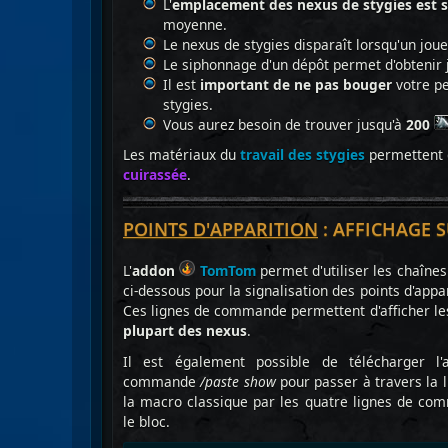
L'
emplacement des nexus de stygies est s
moyenne.
Le nexus de stygies disparaît lorsqu'un jou
Le siphonnage d'un dépôt permet d'obtenir 
Il est
important de ne pas bouger
votre pe
stygies.
Vous aurez besoin de trouver jusqu'à
200
Les matériaux du
travail des stygies
permettent 
cuirassée
.
POINTS D'APPARITION
: AFFICHAGE 
L'
addon
TomTom
permet d'utiliser les chaînes
ci-dessous pour la signalisation des points d'appa
Ces lignes de commande permettent d'afficher l
plupart des nexus
.
Il est également possible de télécharger l
commande
/paste show
pour passer à travers la 
la macro classique par les quatre lignes de c
le bloc.