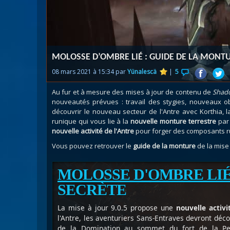
Nazj
Débl
Assa
Visi
MOLOSSE D’OMBRE LIÉ : GUIDE DE LA MONTU
08 mars 2021 à 15:34 par
Yünalescä
|
5
Au fur et à mesure des mises à jour de contenu de
Shad
nouveautés prévues : travail des stygies, nouveaux o
découvrir le nouveau secteur de l'Antre avec Korthia, 
runique qui vous lie à la
nouvelle monture terrestre
par 
nouvelle activité de l'Antre
pour forger des composants ru
Vous pouvez retrouver le
guide de la monture
de la mise
MOLOSSE D'OMBRE LI
SECRÈTE
La mise à jour 9.0.5 propose une
nouvelle activi
l'Antre, les aventuriers Sans-Entraves devront déc
de la Domination au sommet du fort de la Perd