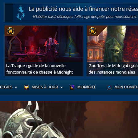
La Traque : guide de la nouvelle
Gouffres de Midnight : gu
fonctionnalité de chasse à Midnight
des instances mondiales
TÉGIES
MISES À JOUR
MIDNIGHT
MON COMPT
r d'Azeroth
Scénario de Chromie
Les montur
s alliées
Les bastonneurs
Les mascot
oration des îles
Rivage Brisé
Les jouets