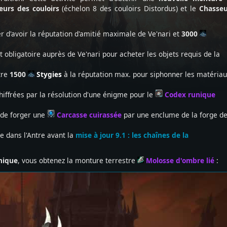
eurs des couloirs
(échelon 8 des couloirs Distordus) et le
Chasse
 d'avoir la réputation d'amitié maximale de Ve'nari et
3000
t obligatoire auprès de Ve'nari pour acheter les objets requis de la
tre
1500
Stygies
à la réputation max. pour siphonner les matéria
hiffrées par la résolution d'une énigme pour le
Codex runique
de forger une
Carcasse cuirassée
par une enclume de la forge d
e dans l'Antre avant la
mise à jour 9.1 : les chaînes de la
unique
, vous obtenez la monture terrestre
Molosse d'ombre lié
: