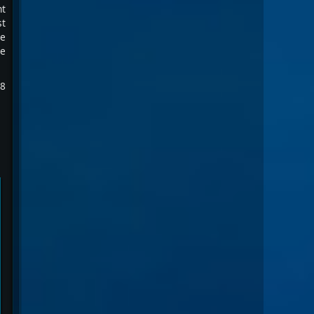
nt
st
ne
de
 8