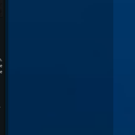
n.
ge
re
r