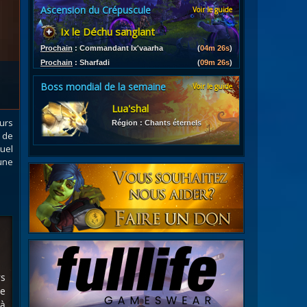
Ascension du Crépuscule
Voir le guide
es
Ix le Déchu sanglant
les d'armures
ires
Prochain
:
Commandant Ix'vaarha
(
04m 24s
)
Prochain
:
Sharfadi
(
09m 24s
)
Boss mondial de la semaine
Voir le guide
Lua'shal
urs
Région : Chants éternels
 de
uel
 une
rs
ge
à