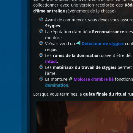
collectionner avec une version recolorée des
Rôd
d'âme antrelige
(événement de la chasse).
Avant de commencer, vous devez vous assurer
Stygies
.
La réputation d'amitié «
Reconnaissance
» es
monture.
Ve'nari vend un
Détecteur de stygies
con
requis.
Les
runes de la domination
doivent être déc
intact
.
Les
matériaux du
travail de stygies
permet 
l'âme.
La monture
Molosse d'ombre lié
fonctionn
domination
.
Lorsque vous terminez la
quête finale du rituel r