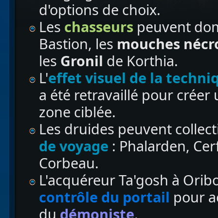
d'options de choix.
Les
chasseurs
peuvent dom
Bastion, les
mouches nécr
les
Gronil
de Korthia.
L'
effet visuel de la
techniq
a été retravaillé pour créer
zone ciblée.
Les druides peuvent collec
de voyage
: Phalarden, Cer
Corbeau.
L'acquéreur Ta'gosh à Ori
contrôle du portail
pour ac
du
démoniste
.