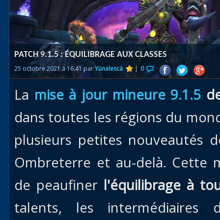
Races
alliées
Explor
PATCH 9.1.5 : ÉQUILIBRAGE AUX CLASSES
des îles
25 octobre 2021 à 16:41 par
Yünalescä
|
0
Nazjat
La
mise à jour mineure 9.1.5
d
Mécagon
Débloq
dans toutes les régions du mon
le vol
plusieurs petites nouveautés 
Assaut
Ombreterre et au-delà. Cette 
Uldum et
Val
de peaufiner
l'équilibrage à to
Vision
talents, les intermédiaires
horrifiqu