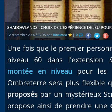
Races
alliées
Explor
SHADOWLANDS : CHOIX DE L’EXPÉRIENCE DE JEU POU
des îles
12 septembre 2020 à 17:15 par
Yünalescä
|
0
Nazjat
Une fois que le premier personn
Mécagon
Débloq
niveau 60 dans l'extension
le vol
montée en niveau
pour les p
Assaut
Ombreterre sera plus flexible
Uldum et
Val
proposés
par un mystérieux Scr
Vision
propose ainsi de prendre une
horrifiqu