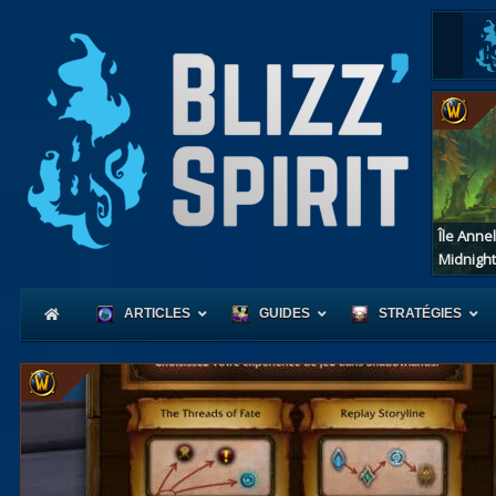
Île Anne
Midnight
ARTICLES
GUIDES
STRATÉGIES
Coeur
d'Azerot