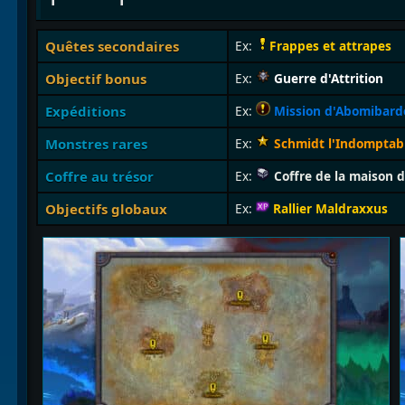
Quêtes secondaires
Ex:
Frappes et attrapes
Objectif bonus
Ex:
Guerre d'Attrition
Expéditions
Ex:
Mission d'Abomibar
Monstres rares
Ex:
Schmidt l'Indomptab
Coffre au trésor
Ex:
Coffre de la maison 
Objectifs globaux
Ex:
Rallier Maldraxxus