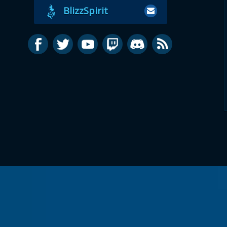
BlizzSpirit