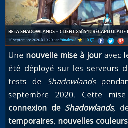
Races
alliées
Explor
BÊTA SHADOWLANDS – CLIENT 35854 : RÉCAPITULATIF
des îles
10 septembre 2020 à 19:20 par
Yünalescä
|
0
Nazjat
Une
nouvelle mise à jour
avec 
Mécagon
Débloq
été déployé sur les serveurs 
le vol
tests de
Shadowlands
pendant
Assaut
septembre 2020. Cette mise
Uldum et
Val
connexion de
Shadowlands
,
d
Vision
temporaires
,
nouvelles couleur
horrifiqu