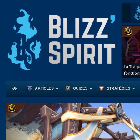
La Traqu
fonction
ARTICLES
GUIDES
STRATÉGIES
Coeur
d'Azerot