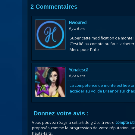
2 Commentaires
Hwoared
Il y a 6 ans
Super cette modification de monte ! S
C’est lié au compte ou faut l’achete
Merci pour l’info !
Yünalescä
Il y a 6 ans
La compétence de monte est liée u
accéder au vol de Draenor sur cha
Donnez votre avis :
Vous pouvez réagir à cet article grâce à votre
compte uti
proposés comme la progression de votre réputation, un 
hauts-faits.