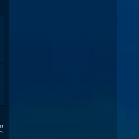
es
es