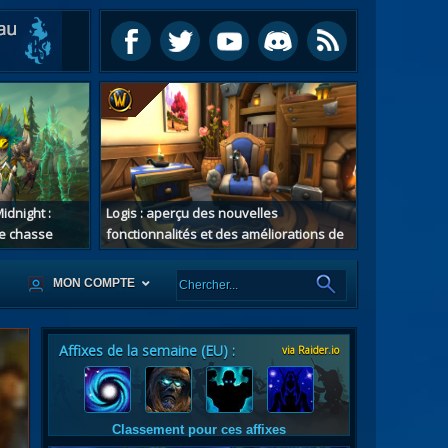
idnight :
Logis : aperçu des nouvelles
e chasse
fonctionnalités et des améliorations de
confort au patch 12.1
MON COMPTE
Affixes de la semaine (EU) :
via Raider.io
es
tes
Classement pour ces affixes