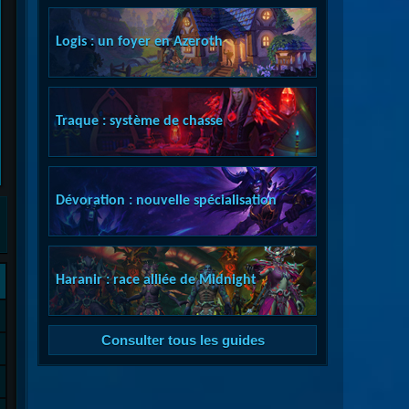
Logis : un foyer en Azeroth
Traque : système de chasse
Dévoration : nouvelle spécialisation
Haranir : race alliée de Midnight
Consulter tous les guides