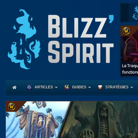
La Traqu
fonction
ARTICLES
GUIDES
STRATÉGIES
Coeur
d'Azerot