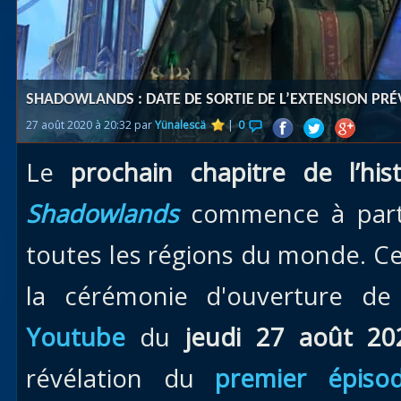
Races
alliées
Explor
SHADOWLANDS : DATE DE SORTIE DE L’EXTENSION PRÉ
des îles
27 août 2020 à 20:32 par
Yünalescä
|
0
Nazjat
Le
prochain chapitre de l’hist
Mécagon
Débloq
Shadowlands
commence à part
le vol
toutes les régions du monde. C
Assaut
la cérémonie d'ouverture d
Uldum et
Val
Youtube
du
jeudi 27 août 20
Vision
révélation du
premier épiso
horrifiqu