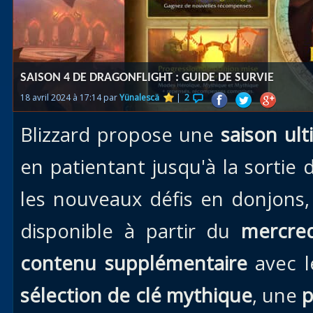
Races
alliées
Explor
SAISON 4 DE DRAGONFLIGHT : GUIDE DE SURVIE
des îles
18 avril 2024 à 17:14 par
Yünalescä
|
2
Nazjat
Blizzard propose une
saison ul
Mécagon
Débloq
en patientant jusqu'à la sortie
le vol
les nouveaux défis en donjons, 
Assaut
disponible à partir du
mercred
Uldum et
Val
contenu supplémentaire
avec 
Vision
sélection de clé mythique
, une
p
horrifiqu