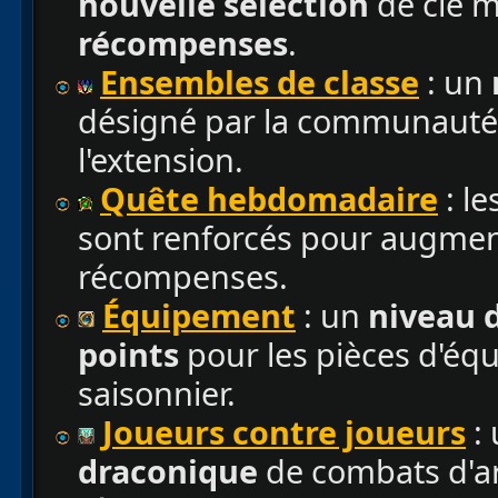
nouvelle sélection
de clé m
récompenses
.
Ensembles de classe
: un
désigné par la communauté e
l'extension.
Quête hebdomadaire
: le
sont renforcés pour augmente
récompenses.
Équipement
: un
niveau 
points
pour les pièces d'éq
saisonnier.
Joueurs contre joueurs
:
draconique
de combats d'ar