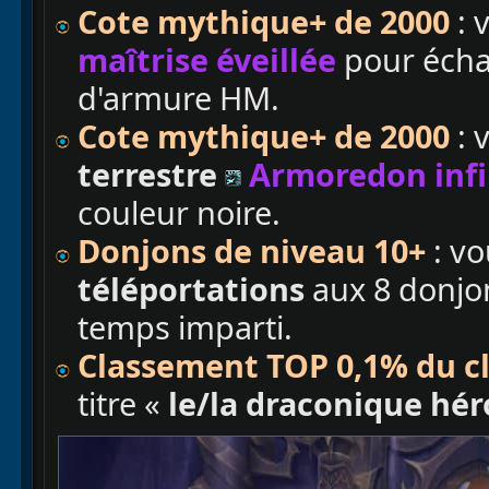
Cote mythique+ de 2000
: 
maîtrise éveillée
pour écha
d'armure HM.
Cote mythique+ de 2000
: 
terrestre
Armoredon infi
couleur noire.
Donjons de niveau 10+
: vo
téléportations
aux 8 donjo
temps imparti.
Classement TOP 0,1% du c
titre «
le/la draconique hér