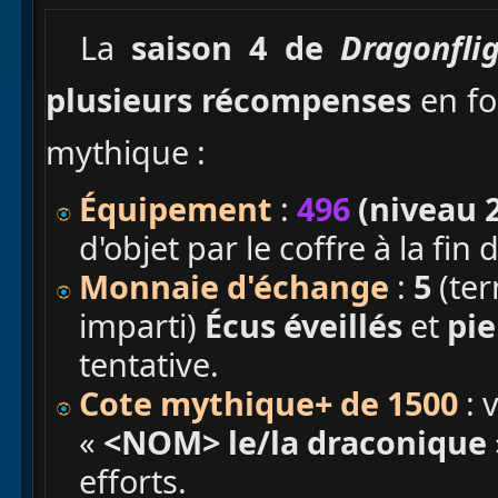
La
saison 4 de
Dragonfli
plusieurs récompenses
en fo
mythique :
Équipement
:
496
(niveau 2
d'objet par le coffre à la fin 
Monnaie d'échange
:
5
(te
imparti)
Écus éveillés
et
pie
tentative.
Cote mythique+ de 1500
: 
«
<NOM> le/la draconique
efforts.