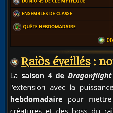
DONJONS DE CLÉ MYTHIQUE
ENSEMBLES DE CLASSE
QUÊTE HEBDOMADAIRE
DI
Raids éveillés
: no
La
saison 4 de
Dragonfligh
l'extension avec la puissan
hebdomadaire
pour mettre à
créatures et des boss du rai