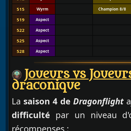
515
Wyrm
Champion 8/8
519
Aspect
522
Aspect
525
Aspect
528
Aspect
Joueurs vs Joueur
draconique
La
saison 4 de
Dragonflight
a
difficulté
par un niveau d'ob
récompenses :