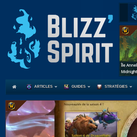
Île Anne
Midnight
ARTICLES
GUIDES
STRATÉGIES
Coeur
d'Azerot