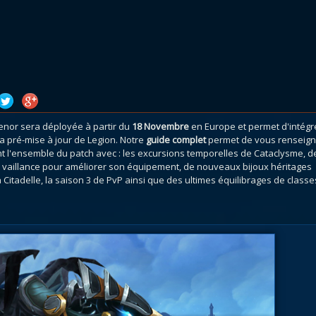
atar
et
Mécagone
Débloquer le vol
Les héritag
oquer le vol
Les invasions
Les ensemb
uts à Uldum et au Val
Arme prodigieuse
Les légenda
ons horrifiques
Les réputations
Les métiers
VOIR + DE GUIDES
aenor sera déployée à partir du
18 Novembre
en Europe et permet d'intégr
 pré-mise à jour de Legion. Notre
guide complet
permet de vous renseign
t l'ensemble du patch avec : les excursions temporelles de Cataclysme, d
e vaillance pour améliorer son équipement, de nouveaux bijoux héritages
Citadelle, la saison 3 de PvP ainsi que des ultimes équilibrages de classe