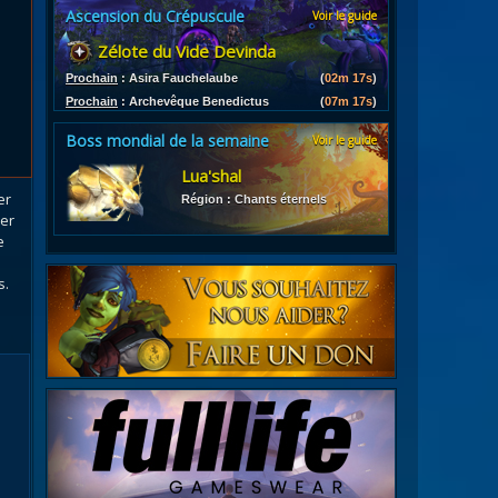
Ascension du Crépuscule
Voir le guide
es
Zélote du Vide Devinda
les d'armures
ires
Prochain
:
Asira Fauchelaube
(
02m 15s
)
Prochain
:
Archevêque Benedictus
(
07m 15s
)
Boss mondial de la semaine
Voir le guide
Lua'shal
er
Région : Chants éternels
er
e
s.