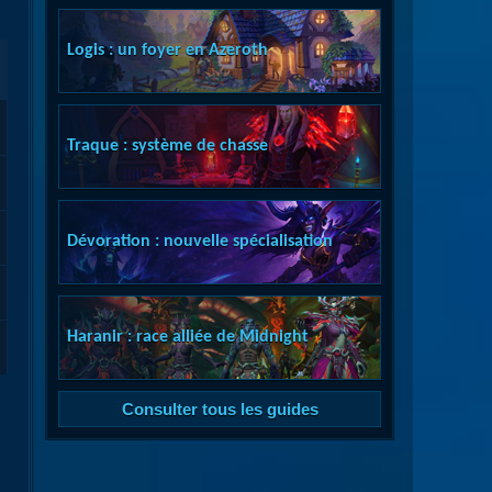
Logis : un foyer en Azeroth
Traque : système de chasse
Dévoration : nouvelle spécialisation
Haranir : race alliée de Midnight
Consulter tous les guides