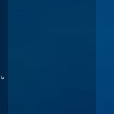
s
 la