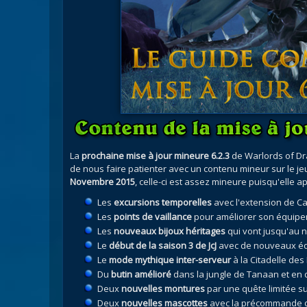
La
prochaine mise à jour mineure 6.2.3
de Warlords of Dr
de nous faire patienter avec un contenu mineur sur le je
Novembre 2015
, celle-ci est assez mineure puisqu'elle a
Les
excursions temporelles
avec l'extension de C
Les
points de vaillance
pour améliorer son équipe
Les
nouveaux bijoux héritages
qui vont jusqu'au 
Le
début de la saison 3 de JcJ
avec de nouveaux équ
Le
mode mythique inter-serveur
à la Citadelle de
Du
butin amélioré
dans la jungle de Tanaan et en
Deux
nouvelles montures
par une quête limitée s
Deux
nouvelles mascottes
avec la précommande d'O