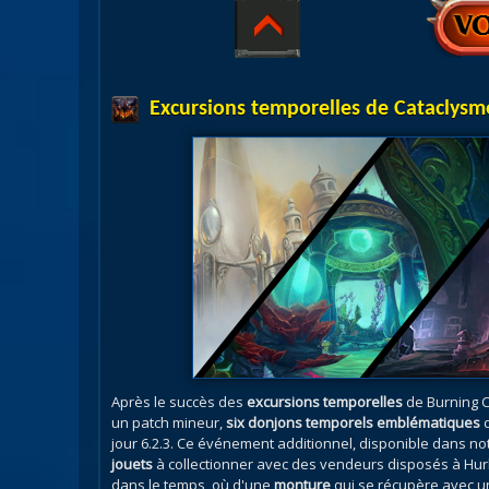
Excursions temporelles de Cataclysm
Après le succès des
excursions temporelles
de Burning C
un patch mineur,
six donjons temporels emblématiques
d
jour 6.2.3. Ce événement additionnel, disponible dans 
jouets
à collectionner avec des vendeurs disposés à Hur
dans le temps, où d'une
monture
qui se récupère avec un