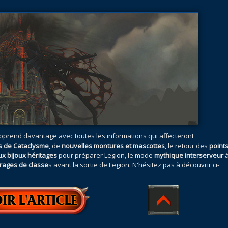
apprend davantage avec toutes les informations qui affecteront
s de Cataclysme
, de
nouvelles
montures
et mascottes
, le retour des
point
x bijoux héritages
pour préparer Legion, le mode
mythique interserveur
à
brages de classe
s avant la sortie de Legion. N'hésitez pas à découvrir ci-