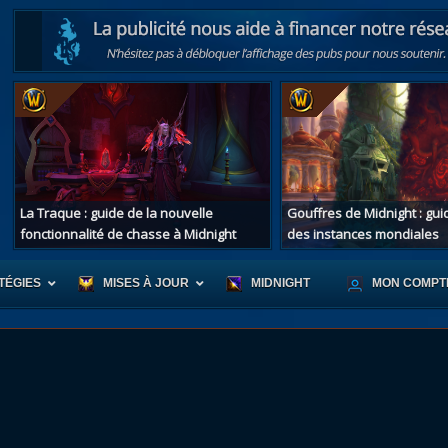
La Traque : guide de la nouvelle
Gouffres de Midnight : gu
fonctionnalité de chasse à Midnight
des instances mondiales
TÉGIES
MISES À JOUR
MIDNIGHT
MON COMPT
r d'Azeroth
Scénario de Chromie
Les montur
s alliées
Les bastonneurs
Les mascot
oration des îles
Rivage Brisé
Les jouets