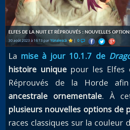
Races
alliées
Explor
ELFES DE LA NUIT ET RÉPROUVÉS : NOUVELLES OPTIO
des îles
30 août 2023 à 16:13 par
Yünalescä
|
0
Nazjat
La
mise à jour 10.1.7 de
Drago
Mécagon
Débloq
histoire unique
pour les Elfes d
le vol
Réprouvés de la Horde afi
Assaut
ancestrale ornementale
. À ce
Uldum et
Val
plusieurs nouvelles options de 
Vision
races classiques sur la couleur
horrifiqu