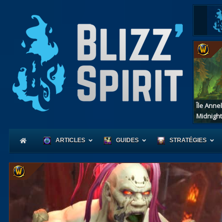
Île Anne
Midnight
ARTICLES
GUIDES
STRATÉGIES
Coeur
d'Azerot