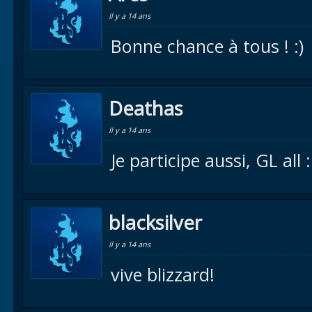
Il y a 14 ans
Bonne chance à tous ! :)
Deathas
Il y a 14 ans
Je participe aussi, GL all 
blacksilver
Il y a 14 ans
vive blizzard!