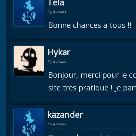
Tela
Il y a 14 ans
Bonne chances a tous !!
Hykar
Il y a 14 ans
Bonjour, merci pour le c
site très pratique ! Je pa
kazander
Il y a 14 ans