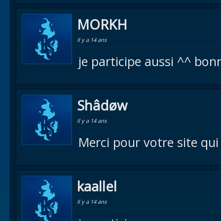
MORKH
Il y a 14 ans
je participe aussi ^^ bo
Shâdøw
Il y a 14 ans
Merci pour votre site qu
kaallel
Il y a 14 ans