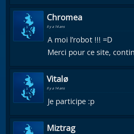
Chromea
Il y a 14 ans
A moi l’robot !!! =D
Merci pour ce site, conti
Vitalø
Il y a 14 ans
Je participe :p
Miztrag