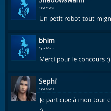
Il y a 14 ans
Un petit robot tout mign
bhim
Il y a 14 ans
Merci pour le concours :)
Sephï
Il y a 14 ans
Je participe à mon tour 
:)