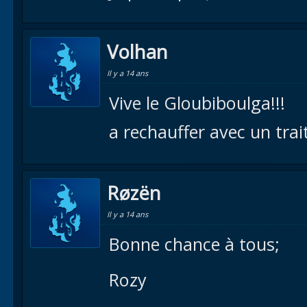
Volhan
Il y a 14 ans
Vive le Gloubiboulga!!!
a rechauffer avec un trai
Røzën
Il y a 14 ans
Bonne chance à tous;
Rozy