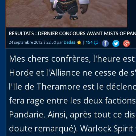
Races
alliées
Explor
RÉSULTATS : DERNIER CONCOURS AVANT MISTS OF PA
des îles
24 septembre 2012 à 22:50 par
Dedas
|
154
Nazjat
Mes chers confrères, l'heure est 
Mécagon
Débloq
Horde et l'Alliance ne cesse de s
le vol
l'Ile de Theramore est le déclen
Assaut
fera rage entre les deux faction
Uldum et
Val
Pandarie. Ainsi, après tout ce dis
Vision
doute remarqué). Warlock Spiri
horrifiqu