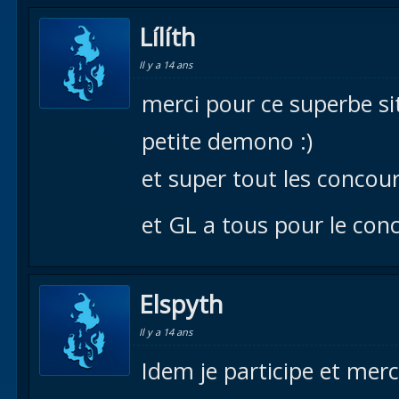
Lílíth
Il y a 14 ans
merci pour ce superbe s
petite demono :)
et super tout les concou
et GL a tous pour le con
Elspyth
Il y a 14 ans
Idem je participe et merci