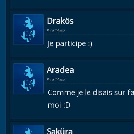
Drakös
Il y a 14 ans
Je participe :)
Aradea
Il y a 14 ans
Comme je le disais sur fa
moi :D
Saküra