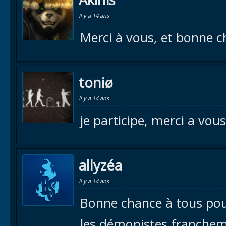
Il y a 14 ans
Merci à vous, et bonne ch
toniø
Il y a 14 ans
je participe, merci a vou
allyzéa
Il y a 14 ans
Bonne chance à tous pour
les démonistes francheme