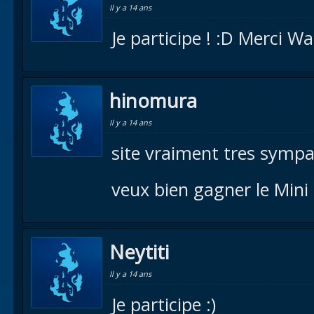
Il y a 14 ans
Je participe ! :D Merci War
hinomura
Il y a 14 ans
site vraiment tres symp
veux bien gagner le Mini
Neytiti
Il y a 14 ans
Je participe :)