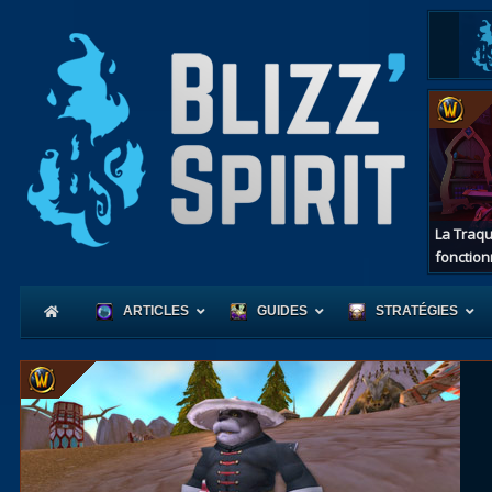
La Traqu
fonction
ARTICLES
GUIDES
STRATÉGIES
Coeur
d'Azerot