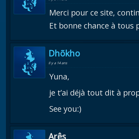
Merci pour ce site, cont
Et bonne chance à tous p
Dhõkho
Il y a 14 ans
Yuna,
je t’ai déjà tout dit à pro
See you:)
Arês