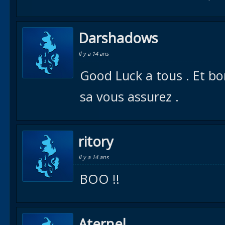
Darshadows
Il y a 14 ans
Good Luck a tous . Et b
sa vous assurez .
ritory
Il y a 14 ans
BOO !!
Aternel