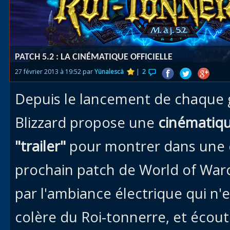
Races
alliées
Explor
PATCH 5.2 : LA CINÉMATIQUE OFFICIELLE
des îles
27 février 2013 à 19:52 par
Yünalescä
|
2
Nazjat
Depuis le lancement de chaque g
Mécagon
Débloq
Blizzard propose une
cinématiqu
le vol
"trailer"
pour montrer dans une 
Assaut
prochain patch de World of Warc
Uldum et
Val
par l'ambiance électrique qui n'e
Vision
colère du Roi-tonnerre, et écout
horrifiqu