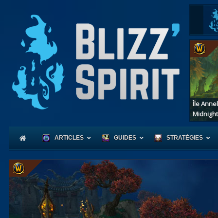
Île Anne
Midnight
ARTICLES
GUIDES
STRATÉGIES
Coeur
d'Azerot