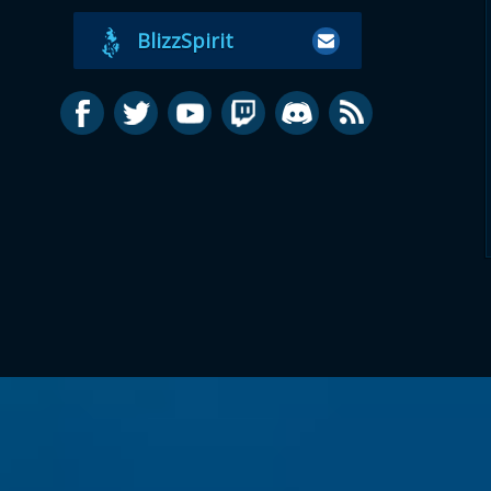
BlizzSpirit