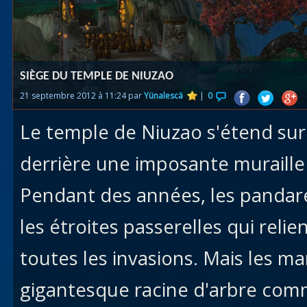
Races
alliées
Explor
SIÈGE DU TEMPLE DE NIUZAO
des îles
21 septembre 2012 à 11:24 par
Yünalescä
|
0
Nazjat
Le temple de Niuzao s'étend sur d
Mécagon
Débloq
derrière une imposante muraille
le vol
Pendant des années, les pandar
Assaut
les étroites passerelles qui relie
Uldum et
Val
toutes les invasions. Mais les ma
Vision
gigantesque racine d'arbre com
horrifiqu