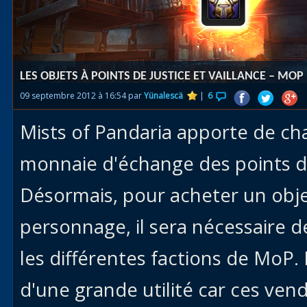
Races
alliées
Explor
LES OBJETS À POINTS DE JUSTICE ET VAILLANCE – MOP
des îles
09 septembre 2012 à 16:54 par
Yünalescä
|
6
Nazjat
Mists of Pandaria apporte de c
Mécagon
Débloq
monnaie d'échange des points de 
le vol
Désormais, pour acheter un obje
Assaut
personnage, il sera nécessaire 
Uldum et
Val
les différentes factions de MoP.
Vision
d'une grande utilité car ces ve
horrifiqu