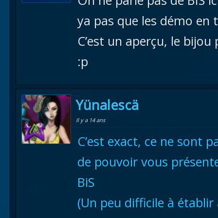
On ne parle pas de BIS ici
ya pas que les démo en t
C’est un aperçu, le bijou
:p
Yünalescä
Il y a 14 ans
C’est exact, ce ne sont p
de pouvoir vous présente
BiS
(Un peu difficile à établi