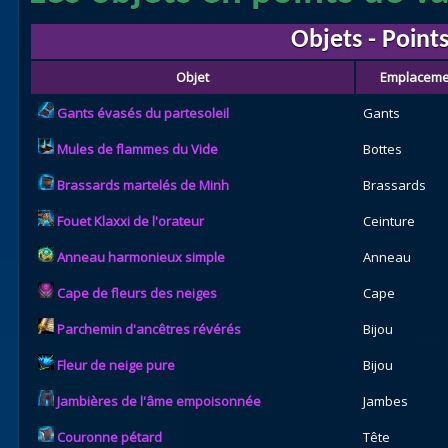
Objets - Points
Objet
Emplaceme
Gants évasés du partesoleil
Gants
Mules de flammes du Vide
Bottes
Brassards martelés de Minh
Brassards
Fouet Klaxxi de l'orateur
Ceinture
Anneau harmonieux simple
Anneau
Cape de fleurs des neiges
Cape
Parchemin d'ancêtres révérés
Bijou
Fleur de neige pure
Bijou
Jambières de l'âme empoisonnée
Jambes
Couronne pétard
Tête