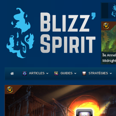
Île Anne
Midnight
ARTICLES
GUIDES
STRATÉGIES
Coeur
d'Azerot