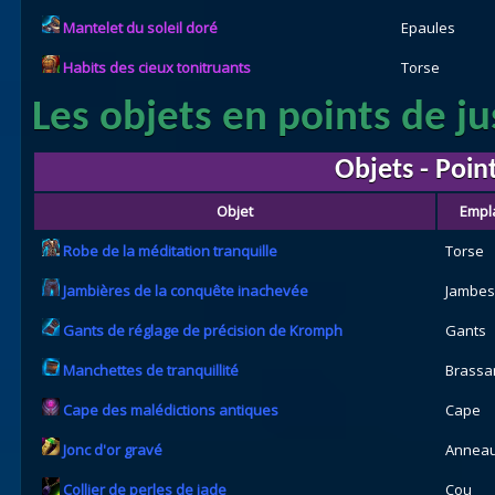
Mantelet du soleil doré
Epaules
Habits des cieux tonitruants
Torse
Les objets en points de jus
Objets - Point
Objet
Empl
Robe de la méditation tranquille
Torse
Jambières de la conquête inachevée
Jambes
Gants de réglage de précision de Kromph
Gants
Manchettes de tranquillité
Brassa
Cape des malédictions antiques
Cape
Jonc d'or gravé
Annea
Collier de perles de jade
Cou