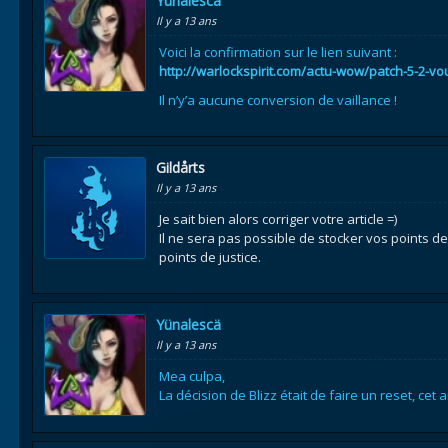
Yünalescä
Il y a 13 ans
Voici la confirmation sur le lien suivant :
http://warlockspirit.com/actu-wow/patch-5-2-v
Il n’y’a aucune conversion de vaillance !
Gildårts
Il y a 13 ans
Je sait bien alors corriger votre article =)
Il ne sera pas possible de stocker vos points de 
points de justice.
Yünalescä
Il y a 13 ans
Mea culpa,
La décision de Blizz était de faire un reset, cet a