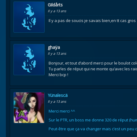
Gildårts
Il y a 13 ans
Il y a pas de soucis je savais bien,en tt cas gros
ghaÿa
Il y a 13 ans
Bonjour, et tout d’abord merci pour le boulot col
Tu parles de réput qui ne monte qu’avec les rai
Merci bcp !
Yünalescä
Il y a 13 ans
Merci merci ^^
Sur le PTR, un boss me donne 320 de réput (huma
Peut-être que ça va changer mais c’est un peu 