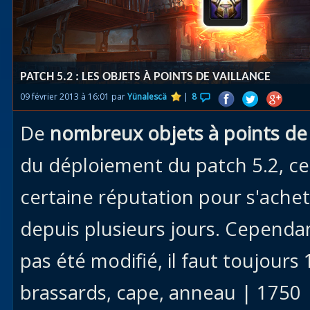
Races
alliées
Explor
PATCH 5.2 : LES OBJETS À POINTS DE VAILLANCE
des îles
09 février 2013 à 16:01 par
Yünalescä
|
8
Nazjat
De
nombreux objets à points de 
Mécagon
Débloq
du déploiement du patch 5.2, ce
le vol
certaine réputation pour s'achet
Assaut
depuis plusieurs jours. Cependant
Uldum et
Val
pas été modifié, il faut toujours
Vision
brassards, cape, anneau | 1750
horrifiqu