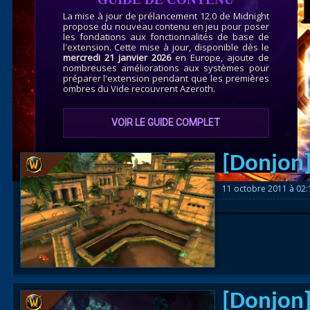
Races
La mise à jour de prélancement 12.0 de Midnight
propose du nouveau contenu en jeu pour poser
alliées
les fondations aux fonctionnalités de base de
l'extension. Cette mise à jour, disponible dès le
mercredi 21 janvier 2026
en Europe, ajoute de
Explor
nombreuses améliorations aux systèmes pour
préparer l'extension pendant que les premières
des îles
ombres du Vide recouvrent Azeroth.
Nazjat
VOIR LE GUIDE COMPLET
Mécagon
Débloq
[Donjon]
le vol
11 octobre 2011 à 02
Assaut
Uldum et
Val
Vision
[Donjon]
horrifiqu