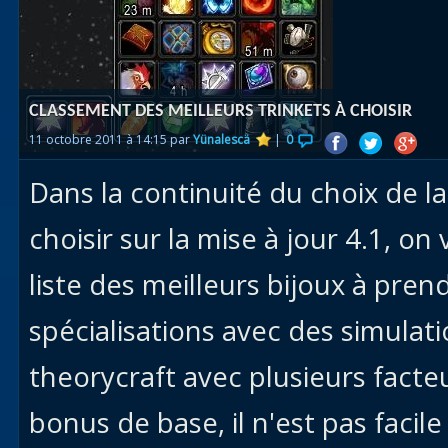
Races
alliées
Explor
CLASSEMENT DES MEILLEURS TRINKETS À CHOISIR
des îles
11 octobre 2011 à 14:15 par
Yünalescä
|
0
Nazjat
Dans la continuité du choix de la
Mécagon
Débloq
choisir sur la mise à jour 4.1, o
le vol
liste des meilleurs bijoux à pre
Assaut
spécialisations avec des simulat
Uldum et
Val
theorycraft avec plusieurs facte
Vision
bonus de base, il n'est pas facile
horrifiqu