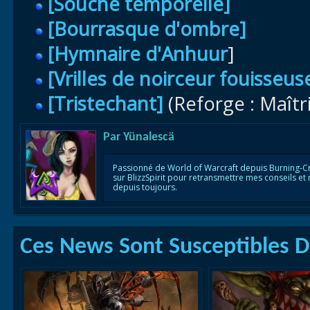
[Souche temporelle]
[Bourrasque d'ombre]
[Hymnaire d'Anhuur
]
[Vrilles de noirceur fouisseus
[Tristechant]
(Reforge : Maîtr
Par
Yünalescä
Passionné de World of Warcraft depuis Burning-C
sur BlizzSpirit pour retransmettre mes conseils et
depuis toujours.
Ces News Sont Susceptibles De