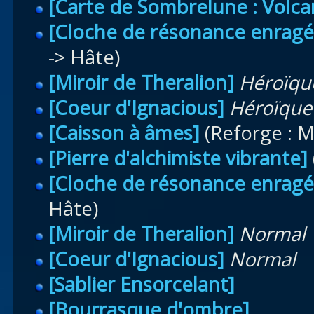
[Carte de Sombrelune : Volca
[Cloche de résonance enragé
-> Hâte)
[Miroir de Theralion]
Héroïqu
[Coeur d'Ignacious]
Héroïque
[Caisson à âmes]
(Reforge : M
[Pierre d'alchimiste vibrante]
[Cloche de résonance enragé
Hâte)
[Miroir de Theralion]
Normal
[Coeur d'Ignacious]
Normal
[Sablier Ensorcelant]
[Bourrasque d'ombre]