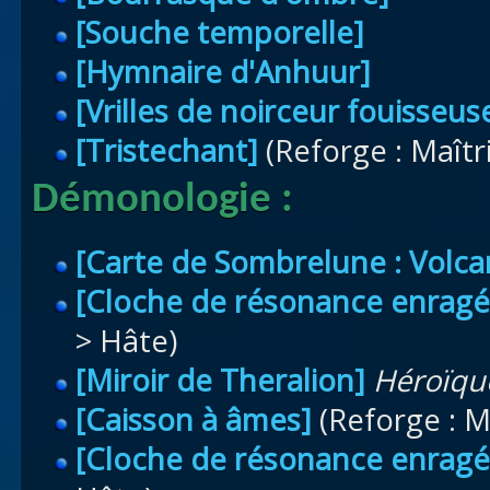
[Souche temporelle]
[Hymnaire d'Anhuur]
[Vrilles de noirceur fouisseus
[Tristechant]
(Reforge : Maîtr
Démonologie
:
[Carte de Sombrelune : Volca
[Cloche de résonance enragé
> Hâte)
[Miroir de Theralion]
Héroïqu
[Caisson à âmes]
(Reforge : M
[Cloche de résonance enragé