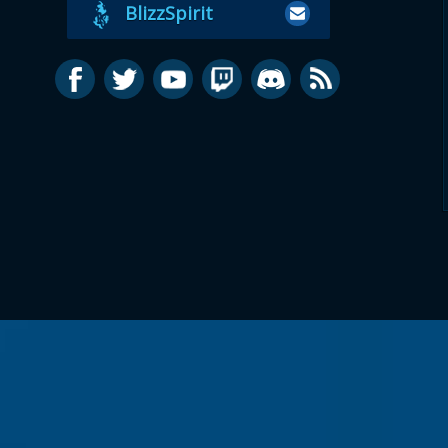
BlizzSpirit