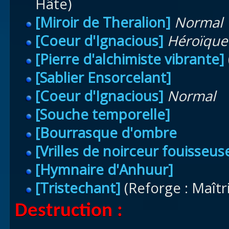
Hâte)
[Miroir de Theralion]
Normal
[Coeur d'Ignacious]
Héroïque
[Pierre d'alchimiste vibrante]
[Sablier Ensorcelant]
[Coeur d'Ignacious]
Normal
[Souche temporelle]
[Bourrasque d'ombre
[Vrilles de noirceur fouisseus
[Hymnaire d'Anhuur]
[Tristechant]
(Reforge : Maîtr
Destruction
: