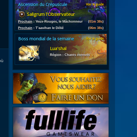
Ascension du Crépuscule
Voir le guide
es
Saligrum l'Observateur
les d'armures
ires
Prochain
:
Yeux-Rouges, le Mâchonneur
(
01m 37s
)
Prochain
:
T'aavihan le Délié
(
06m 37s
)
Boss mondial de la semaine
Voir le guide
Lua'shal
Région : Chants éternels
où