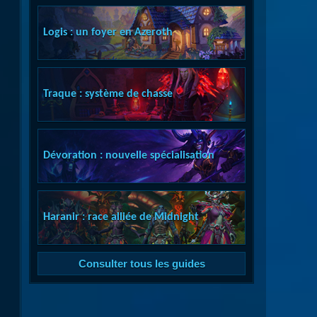
Logis : un foyer en Azeroth
Traque : système de chasse
Dévoration : nouvelle spécialisation
Haranir : race alliée de Midnight
Consulter tous les guides