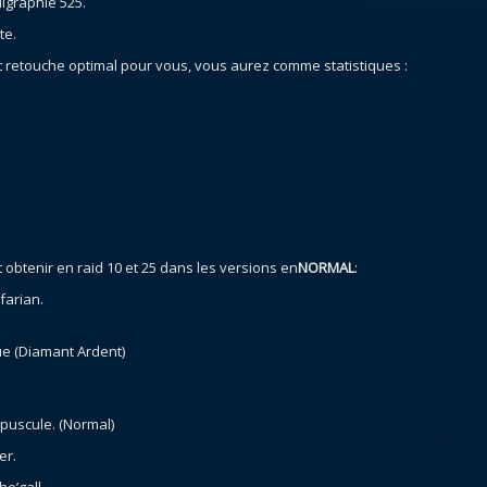
ligraphie 525.
te.
 retouche optimal pour vous, vous aurez comme statistiques :
 obtenir en raid 10 et 25 dans les versions en
NORMAL
:
farian.
.
ue (Diamant Ardent)
épuscule. (Normal)
er.