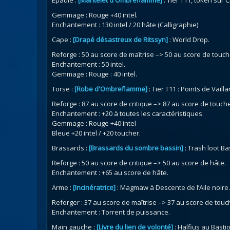
Epaule :
[Mantelet d'Ombreflamme]
: Tier T11, token sur C
Gemmage : Rouge +40 intel.
Enchantement : 130 intel / 20 hâte (Calligraphie)
Cape :
[Drapé désastreux de Ritssyn]
: World Drop.
Reforge : 50 au score de maîtrise –> 50 au score de touch
Enchantement : 50 intel.
Gemmage : Rouge : 40 intel.
Torse :
[Robe d'Ombreflamme]
: Tier T11 : Points de Vaill
Reforge : 87 au score de critique –> 87 au score de touche
Enchantement : +20 à toutes les caractéristiques.
Gemmage : Rouge +40 intel
Bleue +20 intel / +20 toucher.
Brassards :
[Brassards du sombre bassin]
: Trash loot B
Reforge : 50 au score de critique –> 50 au score de hâte.
Enchantement : +65 au score de hâte.
Arme :
[Incinératrice]
: Magmaw à Descente de l’Aile noire.
Reforger : 37 au score de maîtrise –> 37 au score de touc
Enchantement : Torrent de puissance.
Main gauche :
[Livre du lien de volonté]
: Halfius au Basti