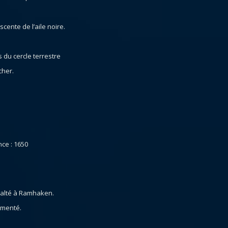
scente de l’aile noire.
.
 du cercle terrestre
cher.
.
nce : 1650
xalté à Ramhaken.
gmenté.