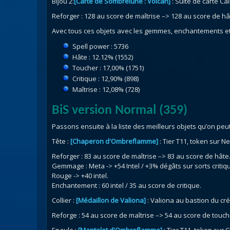
Bijou 2:
[Carte de Sombrelune : Volcan]
: Suite de carte Cal
Reforger : 128 au score de maîtrise –> 128 au score de hâ
Avec tous ces objets avec les gemmes, enchantements et
Spell power : 5736
Hâte : 12.12% (1552)
Toucher : 17,00% (1751)
Critique : 12,90% (898)
Maîtrise : 12,08% (728)
BiS version Normal (359)
Passons ensuite à la liste des meilleurs objets qu’on peut
Tête :
[Chaperon d'Ombreflamme]
: Tier T11, token sur Ne
Reforger : 83 au score de maîtrise –> 83 au score de hâte
Gemmage : Meta -> +54 Intel / +3% dégâts sur sorts critiq
Rouge -> +40 intel.
Enchantement : 60 intel / 35 au score de critique.
Collier :
[Médaillon de Valiona]
: Valiona au bastion du cr
Reforge : 54 au score de maîtrise –> 54 au score de touch