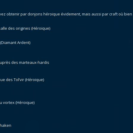
vez obtenir par donjons héroique évidement, mais aussi par craft où bien
salle des origines (Héroique)
 (Diamant Ardent)
auprès des marteaux-hardis
ue des Tol’vir (Héroique)
u vortex (Héroique)
mhaken