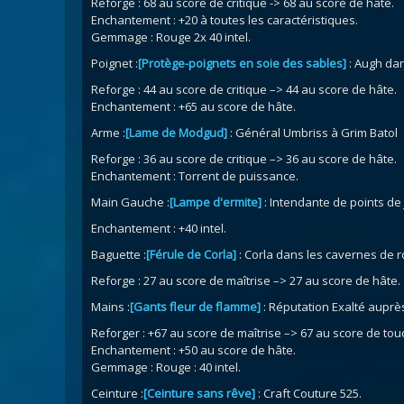
Reforge : 68 au score de critique -> 68 au score de hâte.
Enchantement : +20 à toutes les caractéristiques.
Gemmage : Rouge 2x 40 intel.
Poignet :
[Protège-poignets en soie des sables]
: Augh dan
Reforge : 44 au score de critique –> 44 au score de hâte.
Enchantement : +65 au score de hâte.
Arme :
[Lame de Modgud]
: Général Umbriss à Grim Batol
Reforge : 36 au score de critique –> 36 au score de hâte.
Enchantement : Torrent de puissance.
Main Gauche :
[Lampe d'ermite]
: Intendante de points de 
Enchantement : +40 intel.
Baguette :
[Férule de Corla]
: Corla dans les cavernes de r
Reforge : 27 au score de maîtrise –> 27 au score de hâte.
Mains :
[Gants fleur de flamme]
: Réputation Exalté auprès
Reforger : +67 au score de maîtrise –> 67 au score de tou
Enchantement : +50 au score de hâte.
Gemmage : Rouge : 40 intel.
Ceinture :
[Ceinture sans rêve]
: Craft Couture 525.