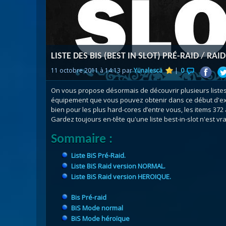
Nazj
Débl
Assa
Visi
LISTE DES BIS (BEST IN SLOT) PRÉ-RAID / R
11 octobre 2011 à 14:13 par
Yünalescä
|
0
On vous propose désormais de découvrir plusieurs listes
équipement que vous pouvez obtenir dans ce début d'ext
bien pour les plus hard-cores d’entre vous, les items 372 a
Gardez toujours en-tête qu'une liste best-in-slot n'est v
Sommaire :
Liste BiS Pré-Raid.
Liste BiS Raid version NORMAL.
Liste BiS Raid version HEROIQUE.
Bis Pré-raid
BiS Mode normal
BiS Mode héroïque