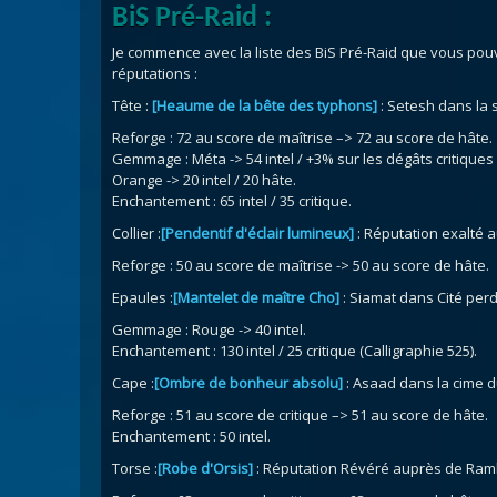
BiS Pré-Raid :
Je commence avec la liste des BiS Pré-Raid que vous pou
réputations :
Tête :
[Heaume de la bête des typhons]
: Setesh dans la 
Reforge : 72 au score de maîtrise –> 72 au score de hâte.
Gemmage : Méta -> 54 intel / +3% sur les dégâts critiques
Orange -> 20 intel / 20 hâte.
Enchantement : 65 intel / 35 critique.
Collier :
[Pendentif d'éclair lumineux]
: Réputation exalté 
Reforge : 50 au score de maîtrise -> 50 au score de hâte.
Epaules :
[Mantelet de maître Cho]
: Siamat dans Cité perd
Gemmage : Rouge -> 40 intel.
Enchantement : 130 intel / 25 critique (Calligraphie 525).
Cape :
[Ombre de bonheur absolu]
: Asaad dans la cime d
Reforge : 51 au score de critique –> 51 au score de hâte.
Enchantement : 50 intel.
Torse :
[Robe d'Orsis]
: Réputation Révéré auprès de Ra