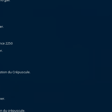
ho’gall.
er.
ance 2250
r.
astion du Crépuscule.
her.
on du crépuscule.