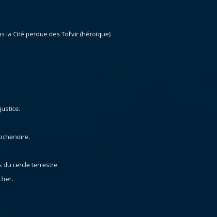
s la Cité perdue des Tol’vir (héroique)
justice.
ochenoire.
 du cercle terrestre
cher.