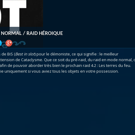
atar
et
Mécagone
Débloquer le vol
Les héritag
oquer le vol
Les invasions
Les ensemb
uts à Uldum et au Val
Arme prodigieuse
Les légenda
ons horrifiques
Les réputations
Les métiers
AID NORMAL / RAID HÉROIQUE
VOIR + DE GUIDES
 de BiS (
Best in slot
) pour le démoniste, ce qui signifie : le meilleur
ension de Cataclysme. Que ce soit du pré-raid, du raid en mode normal, 
fin de pouvoir aborder très bien le prochain raid 4.2 : Les terres du feu.
raie uniquement si vous aviez tous les objets en votre possession.