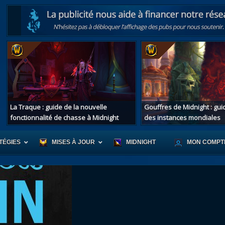
La Traque : guide de la nouvelle
Gouffres de Midnight : gu
fonctionnalité de chasse à Midnight
des instances mondiales
TÉGIES
MISES À JOUR
MIDNIGHT
MON COMPT
r d'Azeroth
Scénario de Chromie
Les montur
s alliées
Les bastonneurs
Les mascot
oration des îles
Rivage Brisé
Les jouets