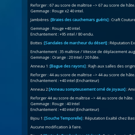
Reforger : 67 au score de maîtrise –> 67 au score de hâte
Gemmage : Rouge x2 40 intel.
Jambières :
[Braies des cauchemars guéris]
: Craft Coutur
Gemmage : Rouge +40 intel.
Enchantement : +95 intel / 80 endu.
Bottes :
[Sandales de marcheur du désert]
: Réputation E
Enchantement : 35 maîtrise / Vitesse de déplacement au
Gemmage : Orange : 20 Intel / 20 hâte.
Anneau 1 :
[Bague des rayons]
: Rajh aux salles des origi
Reforger : 44 au score de maîtrise –> 44 au score de hâte
Enchantement : +40 intel (Enchanteur)
Anneau 2:
[Anneau sompteusement orné de joyaux]
: Am
Reforger 44 au score de maîtrise –> 44 au score de hâte.
Gemmage : Rouge : 40 Intel
Enchantement : +40 intel (Enchanteur)
Bijou 1 :
[Souche Temporelle]
: Réputation Exalté chez Bas
Aucune modification à faire.