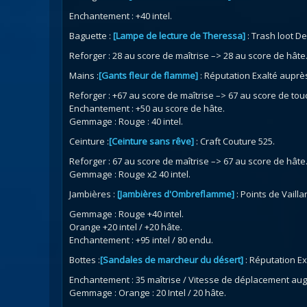
Enchantement : +40 intel.
Baguette :
[Lampe de lecture de Theressa]
: Trash loot De
Reforger : 28 au score de maîtrise –> 28 au score de hâte
Mains :
[Gants fleur de flamme]
: Réputation Exalté auprès
Reforger : +67 au score de maîtrise –> 67 au score de tou
Enchantement : +50 au score de hâte.
Gemmage : Rouge : 40 intel.
Ceinture :
[Ceinture sans rêve]
: Craft Couture 525.
Reforger : 67 au score de maîtrise –> 67 au score de hâte
Gemmage : Rouge x2 40 intel.
Jambières :
[Jambières d'Ombreflamme]
: Points de Vailla
Gemmage : Rouge +40 intel.
Orange +20 intel / +20 hâte.
Enchantement : +95 intel / 80 endu.
Bottes :
[Sandales de marcheur du désert]
: Réputation E
Enchantement : 35 maîtrise / Vitesse de déplacement au
Gemmage : Orange : 20 Intel / 20 hâte.