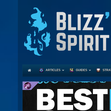
ARTICLES
GUIDES
STRA
Coeu
Race
Expl