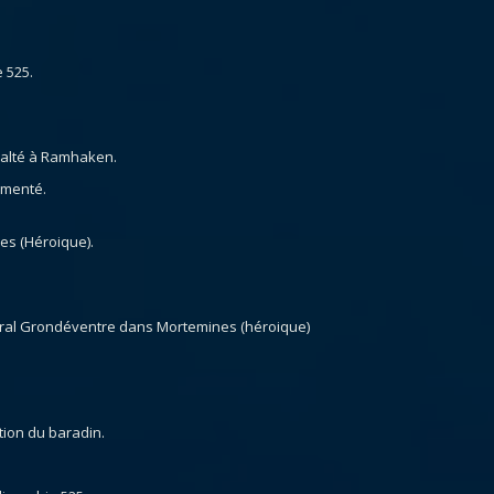
.
e 525.
xalté à Ramhaken.
gmenté.
nes (Héroique).
.
iral Grondéventre dans Mortemines (héroique)
tion du baradin.