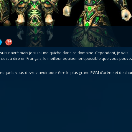
atar
et
Mécagone
Débloquer le vol
Les héritag
oquer le vol
Les invasions
Les ensemb
uts à Uldum et au Val
Arme prodigieuse
Les légenda
ons horrifiques
Les réputations
Les métiers
VOIR + DE GUIDES
en suis navré mais je suis une quiche dans ce domaine. Cependant, je vais
», c’est à dire en Français, le meilleur équipement possible que vous pouve
ur lesquels vous devrez avoir pour être le plus grand PGM d’arène et de ch