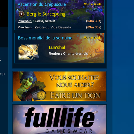
Ascension du Crépuscule
Voir le guide
es
Berg le Sorcepoing
les d'armures
ires
Prochain
:
Corla, héraut
(
04m 29s
)
Prochain
:
Zélote du Vide Devinda
(
09m 29s
)
Boss mondial de la semaine
Voir le guide
Lua'shal
Région : Chants éternels
z
amp