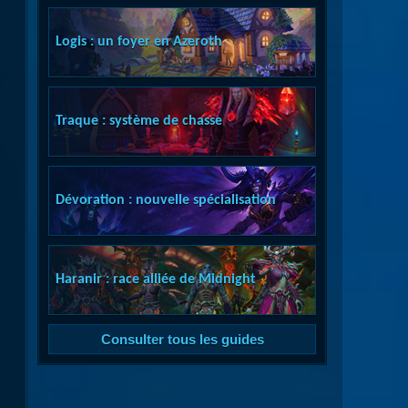
Logis : un foyer en Azeroth
Traque : système de chasse
Dévoration : nouvelle spécialisation
Haranir : race alliée de Midnight
Consulter tous les guides