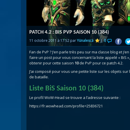
Nazj
Débl
Assa
Visi
PATCH 4.2 : BIS PVP SAISON 10 (384)
11 octobre 2011 à 17:52 par
Yünalescä
|
0
Fan de PvP ? J’en parle très peu sur ma classe blog et j’
faire un post pour vous concernant la liste appelé « BiS 
obtenir pour cette saison
10
de PvP pour ce patch 4.2.
J’ai composé pour vous une petite liste sur les objets s
de bataille.
Liste BiS Saison 10 (384)
Le profil WoW-Head se trouve a l’adresse suivante :
https://fr.wowhead.com/profile=25836721