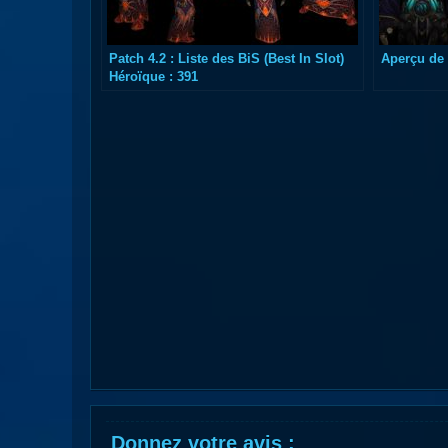
Patch 4.2 : Liste des BiS (Best In Slot)
Aperçu de 
Héroïque : 391
Donnez votre avis :