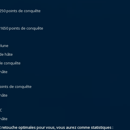
1250 points de conquête
 1650 points de conquête
elune
 de hâte
 de conquête
 hâte
points de conquête
 hâte
/C
 hâte
 retouche optimales pour vous, vous aurez comme statistiques :