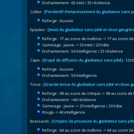
Enchantement : 65 intel / 35 résilience.
Collier :
[Pendentif d’empressement du gladiateur sans pi
Reforge : Aucune
Epaules :
[Amict du gladiateur sans pitié en tisse-gangrèn
Reforge : 77 au score de maîtrise -> 77 au score de
Gemmage : Jaune -> 20 intel / 20 hâte
Enchantement : 50 Intelligence / 25 résilience
Cape :
[Drapé de diffusion du gladiateur sans pitié]
: 1250
Reforge : Aucune
Enchantement : 50 Intelligence
Torse :
[Grande tenue du gladiateur sans pitié en tisse-
Reforge : 98 au score de critique -> 98 au score de 
Enchantement : +40 résilience
Gemmage : Jaune -> 20 intelligence / 20 hâte
Rouge -> 40 intelligence
Brassards :
[Crispins de prouesse du gladiateur sans piti
Reforge : 64 au score de maîtrise -> 64 au score 