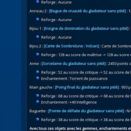
Reforge : Aucune
Anneau 2 :
[Bague de cruauté du gladiateur sans pitié]
: 
Reforge : Aucune
Bijou 1 :
[Insigne de domination du gladiateur sans pitié]
:
Reforge : Aucune
Bijou 2 :
[Carte de Sombrelune : Volcan]
: Carte de Sombr
Reforge : 128 au score de maîtrise -> 128 au score
Arme :
[Sorcelame du gladiateur sans pitié]
: 2450 points
Reforge : 52 au score de critique -> 52 au score de
Enchantement : Torrent de puissance
Main gauche :
[Poing final du gladiateur sans pitié]
: 950 
Reforge : 68 au score de critique -> 68 au score de
Enchantement : +40 Intelligence
Baguette :
[Pointe de défaite du gladiateur sans pitié]
: N
Reforge : 38 au score de critique -> 38 au score de
Avec tous ces objets avec les gemmes, enchantements et