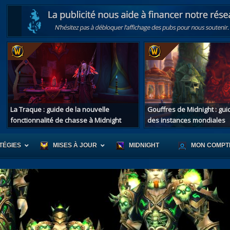
La Traque : guide de la nouvelle
Gouffres de Midnight : gu
fonctionnalité de chasse à Midnight
des instances mondiales
TÉGIES
MISES À JOUR
MIDNIGHT
MON COMPT
r d'Azeroth
Scénario de Chromie
Les montur
s alliées
Les bastonneurs
Les mascot
oration des îles
Rivage Brisé
Les jouets