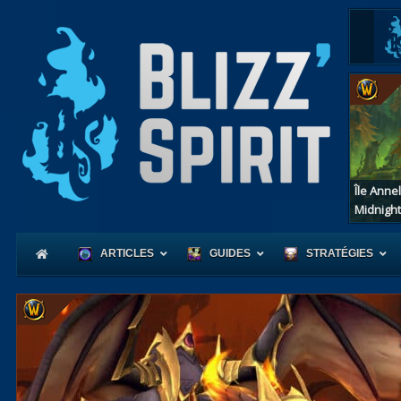
Île Anne
Midnight
ARTICLES
GUIDES
STRATÉGIES
Coeur
d'Azerot