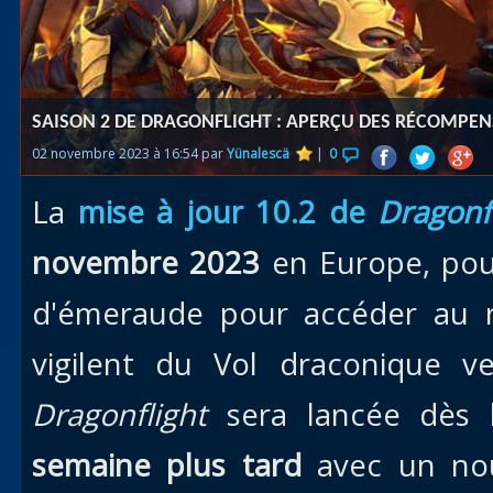
Races
alliées
Explor
SAISON 2 DE DRAGONFLIGHT : APERÇU DES RÉCOMPEN
des îles
02 novembre 2023 à 16:54 par
Yünalescä
|
0
Nazjat
La
mise à jour 10.2 de
Dragonf
Mécagon
Débloq
novembre 2023
en Europe, pour
le vol
d'émeraude pour accéder au r
Assaut
vigilent du Vol draconique v
Uldum et
Val
Dragonflight
sera lancée dès 
Vision
semaine plus tard
avec un nou
horrifiqu