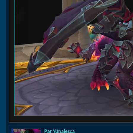
Par
Yünalescä