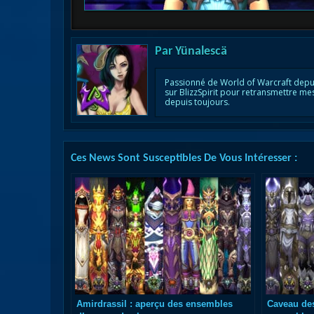
Par
Yünalescä
Passionné de World of Warcraft depu
sur BlizzSpirit pour retransmettre me
depuis toujours.
Ces News Sont Susceptibles De Vous Intéresser :
Amirdrassil : aperçu des ensembles
Caveau des