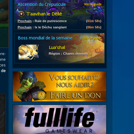
Ascension du Crépuscule
Voir le guide
es
T'aavihan le Délié
les d'armures
ires
Prochain
:
Raie de putrescence
(
01m 56s
)
Prochain
:
Ix le Déchu sanglant
(
06m 56s
)
Boss mondial de la semaine
Voir le guide
Lua'shal
re-
Région : Chants éternels
nne
ces
 de