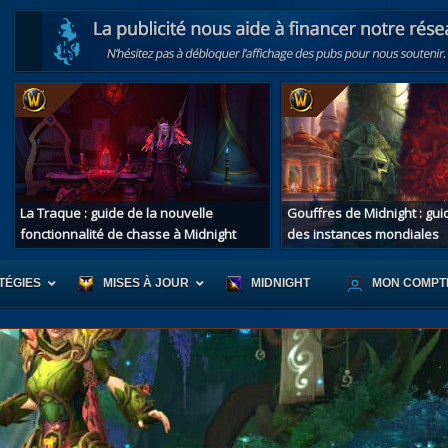
La Traque : guide de la nouvelle
Gouffres de Midnight : gu
fonctionnalité de chasse à Midnight
des instances mondiales
TÉGIES
MISES À JOUR
MIDNIGHT
MON COMPT
r d'Azeroth
Scénario de Chromie
Les montur
s alliées
Les bastonneurs
Les mascot
oration des îles
Rivage Brisé
Les jouets