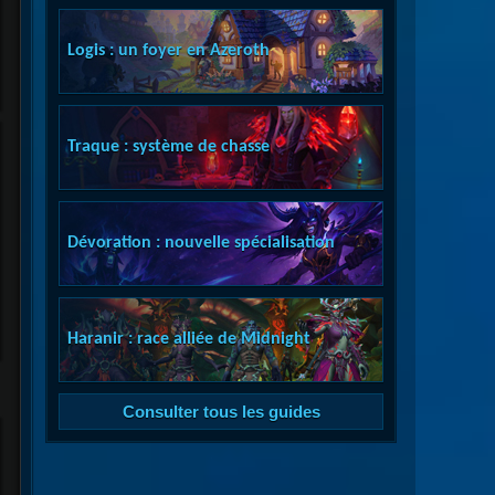
Logis : un foyer en Azeroth
Traque : système de chasse
Dévoration : nouvelle spécialisation
Haranir : race alliée de Midnight
Consulter tous les guides