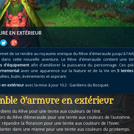
atar
et
Mécagone
Débloquer le vol
Les héritag
oquer le vol
Les invasions
Les ensemb
uts à Uldum et au Val
Arme prodigieuse
Les légenda
ons horrifiques
Les réputations
Les métiers
URE EN EXTÉRIEUR
VOIR + DE GUIDES
met de se rendre au royaume onirique du Rêve d'émeraude jusqu'à l'Arb
s dans cette nouvelle aventure. Le Rêve d'émeraude contient une to
es d'équipement
afin d'améliorer la puissance du personnage. Ces piè
ornemental
avec une apparence sur la Nature et de la Vie en
5 teintes
êtes, butin, événements et aspirant.
 en extérieur
avec la mise à jour 10.2 : Gardiens du Bosquet.
mble d'armure en extérieur
diens du Rêve pour une teinte aux couleurs de l'été.
ésors du Rêve d'émeraude pour une teinte aux couleurs de l'automne.
répandre la floraison pour une teinte aux couleurs de l'hiver.
 planter dans une manne pour une teinte aux couleurs du printemps.