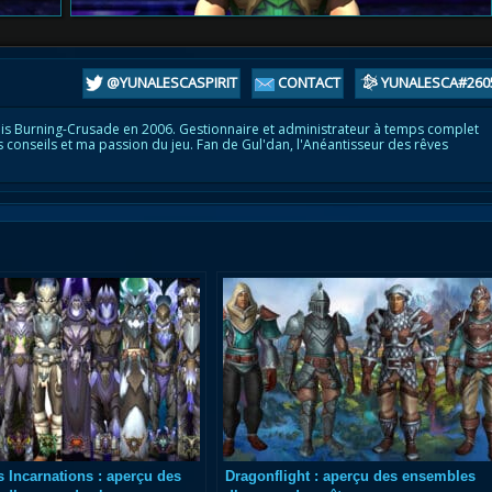
@YUNALESCASPIRIT
CONTACT
YUNALESCA#260
is Burning-Crusade en 2006. Gestionnaire et administrateur à temps complet
s conseils et ma passion du jeu. Fan de Gul'dan, l'Anéantisseur des rêves
 Incarnations : aperçu des
Dragonflight : aperçu des ensembles