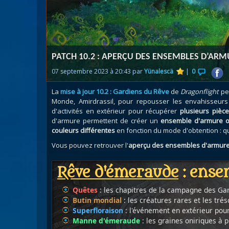
Nazj
Débl
Assa
Visi
PATCH 10.2 : APERÇU DES ENSEMBLES D’ARM
07 septembre 2023 à 20:43 par
Yünalescä
|
0
La
mise à jour 10.2 : Gardiens du Rêve
de
Dragonflight
per
Monde, Amirdrassil, pour repousser les envahisseur
d'activités en extérieur pour récupérer
plusieurs pièc
d'armure permettent de créer un
ensemble d'armure 
couleurs différentes
en fonction du mode d'obtention : qu
Vous pouvez retrouver l'
aperçu des ensembles d'armure
Rêve d'émeraude
: ense
Quêtes
: les chapitres de la campagne des Gar
Butin mondial
: les créatures rares et les tr
Superfloraison
: l'événement en extérieur pour 
Manne d'émeraude
: les graines oniriques à