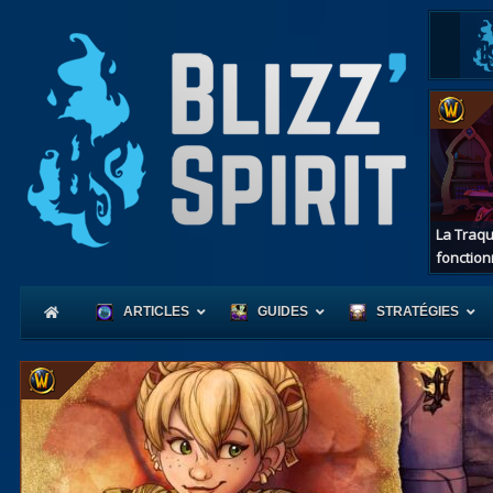
La Traqu
fonction
ARTICLES
GUIDES
STRATÉGIES
Coeur
d'Azerot