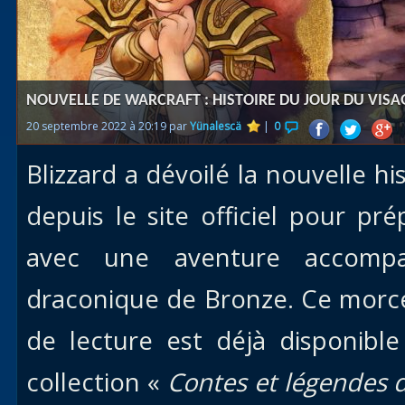
Races
alliées
Explor
NOUVELLE DE WARCRAFT : HISTOIRE DU JOUR DU VIS
des îles
20 septembre 2022 à 20:19 par
Yünalescä
|
0
Nazjat
Blizzard a dévoilé la nouvelle hi
Mécagon
Débloq
depuis le site officiel pour p
le vol
avec une aventure accomp
Assaut
draconique de Bronze. Ce morce
Uldum et
Val
de lecture est déjà disponible
Vision
collection «
Contes et légendes 
horrifiqu