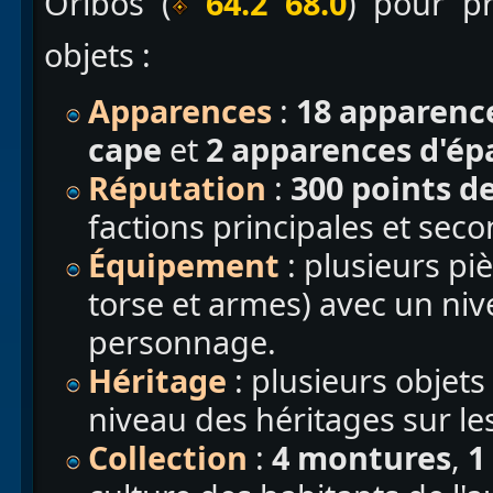
Oribos (
64.2 68.0
) pour p
objets :
Apparences
:
18 apparenc
cape
et
2 apparences d'ép
Réputation
:
300 points d
factions principales et sec
Équipement
: plusieurs p
torse et armes) avec un niv
personnage.
Héritage
: plusieurs objets
niveau des héritages sur le
Collection
:
4 montures
,
1