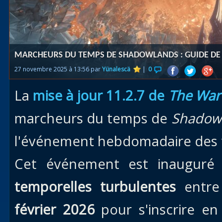
Races
alliées
Explor
MARCHEURS DU TEMPS DE SHADOWLANDS : GUIDE DE
des îles
27 novembre 2025 à 13:56 par
Yünalescä
|
0
Nazjat
La
mise à jour 11.2.7 de
The War
Mécagon
Débloq
marcheurs du temps de
Shadow
le vol
l'événement hebdomadaire des v
Assaut
Cet événement est inauguré
Uldum et
Val
temporelles turbulentes
entre
Vision
février 2026
pour s'inscrire en
horrifiqu