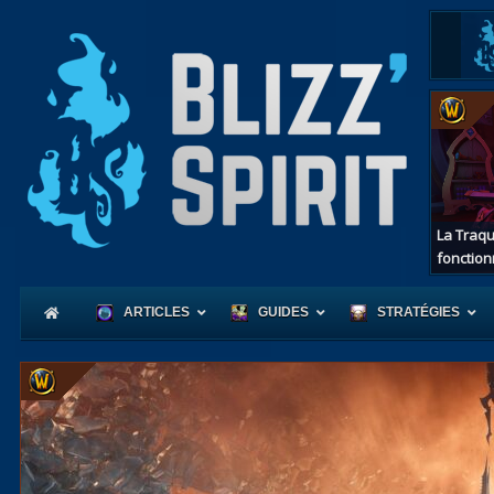
La Traqu
fonction
ARTICLES
GUIDES
STRATÉGIES
Coeur
d'Azerot