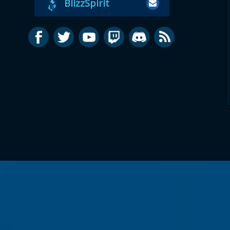
BlizzSpirit