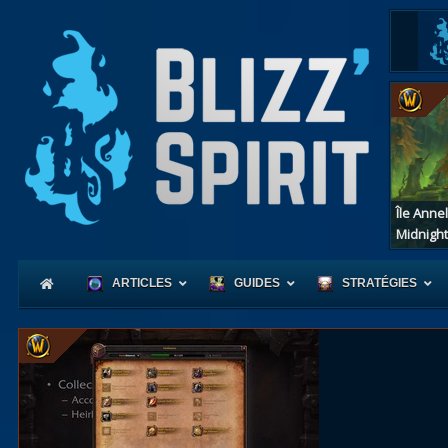
Île Anne
Midnight
ARTICLES
GUIDES
STRATÉGIES
Coeur
d'Azerot