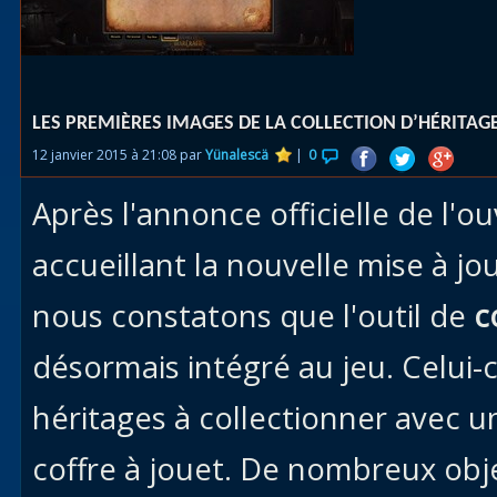
Races
alliées
Explor
LES PREMIÈRES IMAGES DE LA COLLECTION D’HÉRITAG
des îles
12 janvier 2015 à 21:08 par
Yünalescä
|
0
Nazjat
Après l'annonce officielle de l'o
Mécagon
Débloq
accueillant la nouvelle mise à jo
le vol
nous constatons que l'outil de
c
Assaut
désormais intégré au jeu. Celui-
Uldum et
Val
héritages à collectionner avec un
Vision
coffre à jouet. De nombreux obj
horrifiqu