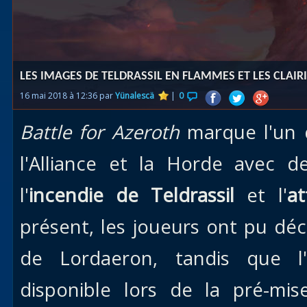
Races
alliées
Explor
LES IMAGES DE TELDRASSIL EN FLAMMES ET LES CLAIRI
des îles
16 mai 2018 à 12:36 par
Yünalescä
|
0
Nazjat
Battle for Azeroth
marque l'un d
Mécagon
Débloq
l'Alliance et la Horde avec 
le vol
l'
incendie de Teldrassil
et l'
a
Assaut
présent, les joueurs ont pu déc
Uldum et
Val
de Lordaeron, tandis que l'
Vision
disponible lors de la pré-mi
horrifiqu