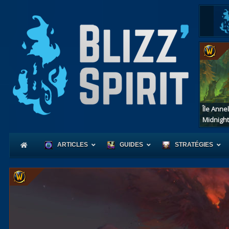
Île Anne
Midnight
ARTICLES
GUIDES
STRATÉGIES
Coeur
d'Azerot