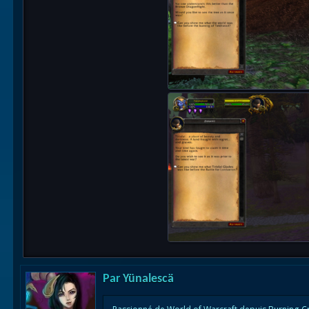
Par
Yünalescä