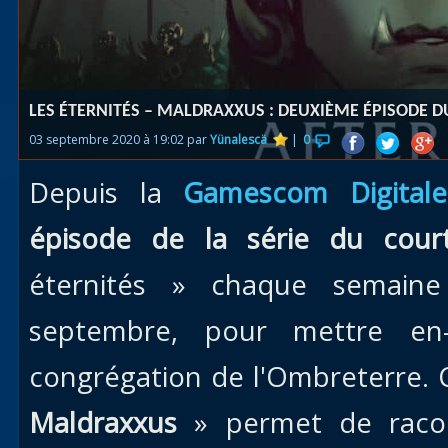
Races
alliées
Explor
LES ÉTERNITÉS – MALDRAXXUS : DEUXIÈME ÉPISODE 
des îles
03 septembre 2020 à 19:02 par
Yünalescä
|
0
Nazjat
Depuis la
Gamescom Digitale
Mécagon
Débloq
épisode de la série du court
le vol
éternités » chaque semain
Assaut
septembre, pour mettre en-
Uldum et
Val
congrégation de l'Ombreterre. 
Vision
Maldraxxus
» permet de raco
horrifiqu