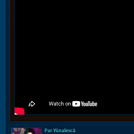
Par
Yünalescä