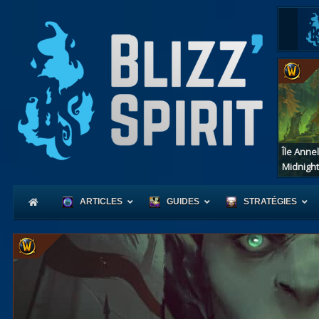
Île Anne
Midnight
ARTICLES
GUIDES
STRATÉGIES
Coeur
d'Azerot