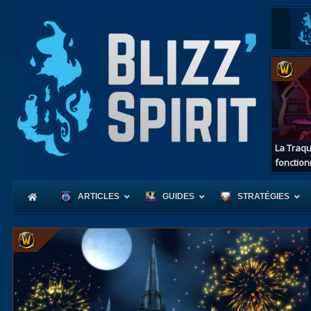
La Traqu
fonction
ARTICLES
GUIDES
STRATÉGIES
Coeur
d'Azerot