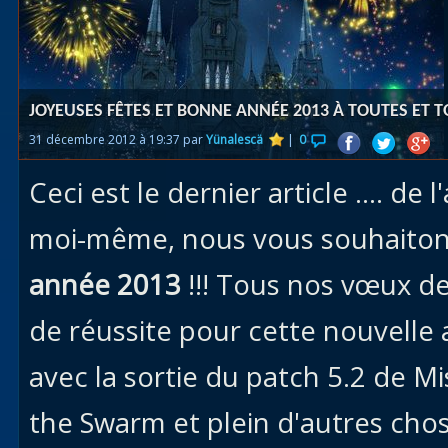
Races
alliées
Explor
JOYEUSES FÊTES ET BONNE ANNÉE 2013 À TOUTES ET 
des îles
31 décembre 2012 à 19:37 par
Yünalescä
|
0
Nazjat
Ceci est le dernier article .... de
Mécagon
Débloq
moi-même, nous vous souhaito
le vol
année 2013
!!! Tous nos vœux d
Assaut
de réussite pour cette nouvelle 
Uldum et
Val
avec la sortie du patch 5.2 de Mi
Vision
the Swarm et plein d'autres chos
horrifiqu