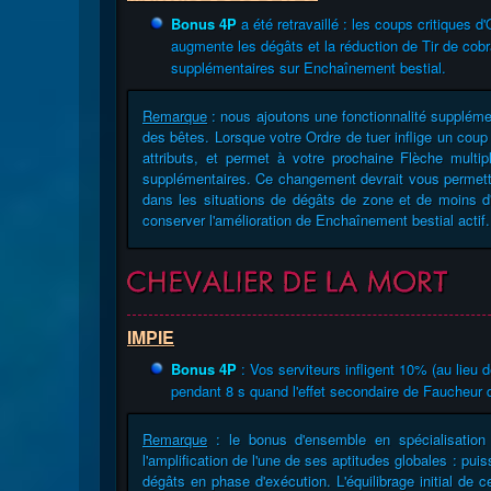
Bonus 4P
a été retravaillé : les coups critiques d
augmente les dégâts et la réduction de Tir de co
supplémentaires sur Enchaînement bestial.
Remarque
: nous ajoutons une fonctionnalité suppléme
des bêtes. Lorsque votre Ordre de tuer inflige un coup
attributs, et permet à votre prochaine Flèche mult
supplémentaires. Ce changement devrait vous permettre
dans les situations de dégâts de zone et de moins d'i
conserver l'amélioration de Enchaînement bestial actif.
IMPIE
Bonus 4P
: Vos serviteurs infligent 10% (au lie
pendant 8 s quand l'effet secondaire de Faucheur
Remarque
: le bonus d'ensemble en spécialisation I
l'amplification de l'une de ses aptitudes globales : pui
dégâts en phase d'exécution. L'équilibrage initial de 