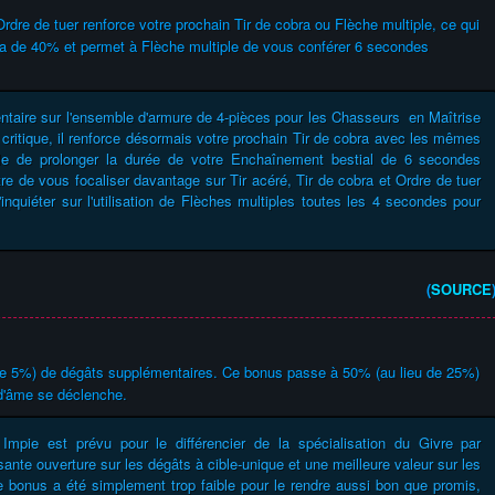
'Ordre de tuer renforce votre prochain Tir de cobra ou Flèche multiple, ce qui
bra de 40% et permet à Flèche multiple de vous conférer 6 secondes
ntaire sur l'ensemble d'armure de 4-pièces pour les Chasseurs en Maîtrise
 critique, il renforce désormais votre prochain Tir de cobra avec les mêmes
iple de prolonger la durée de votre Enchaînement bestial de 6 secondes
 de vous focaliser davantage sur Tir acéré, Tir de cobra et Ordre de tuer
nquiéter sur l'utilisation de Flèches multiples toutes les 4 secondes pour
(
SOURCE
u de 5%) de dégâts supplémentaires. Ce bonus passe à 50% (au lieu de 25%)
 d'âme se déclenche.
mpie est prévu pour le différencier de la spécialisation du Givre par
ssante ouverture sur les dégâts à cible-unique et une meilleure valeur sur les
ce bonus a été simplement trop faible pour le rendre aussi bon que promis,