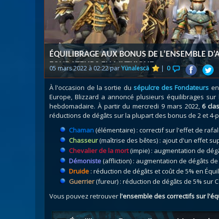
Nazj
Débl
Assa
Visi
ÉQUILIBRAGE AUX BONUS DE L’ENSEMBLE D’
FONDATEURS EN MYTHIQUE
05 mars 2022 à 02:22 par
Yünalescä
|
0
À l'occasion de la sortie du
sépulcre des Fondateurs
en 
Europe, Blizzard a annoncé plusieurs équilibrages sur
hebdomadaire. À partir du mercredi 9 mars 2022,
6 cla
réductions de dégâts sur la plupart des bonus de 2 et 4-p
Chaman
(élémentaire) : correctif sur l'effet de ra
Chasseur
(maîtrise des bêtes) : ajout d'un effet 
Chevalier de la mort
(impie) : augmentation de dégâ
Démoniste
(affliction) : augmentation de dégâts 
Druide
: réduction de dégâts et coût de 5% en Équ
Guerrier
(fureur) : réduction de dégâts de 5% sur 
Vous pouvez retrouver
l'ensemble des correctifs sur l'é