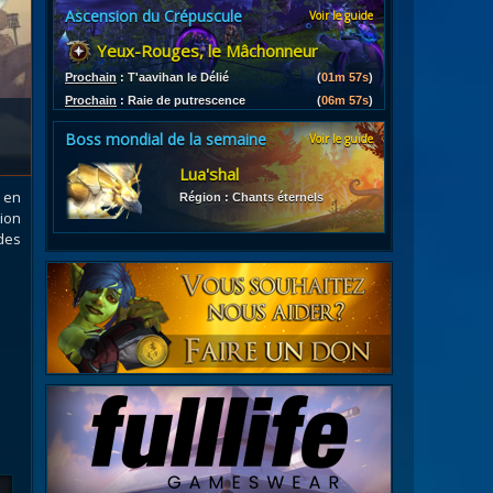
Ascension du Crépuscule
Voir le guide
es
Yeux-Rouges, le Mâchonneur
les d'armures
ires
Prochain
:
T'aavihan le Délié
(
01m 56s
)
Prochain
:
Raie de putrescence
(
06m 56s
)
Boss mondial de la semaine
Voir le guide
Lua'shal
 en
Région : Chants éternels
tion
des