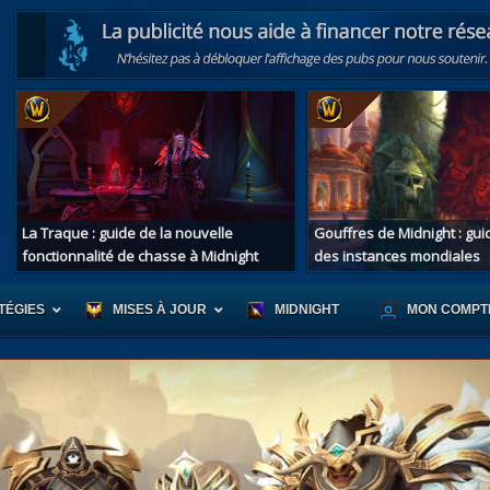
La Traque : guide de la nouvelle
Gouffres de Midnight : gu
fonctionnalité de chasse à Midnight
des instances mondiales
TÉGIES
MISES À JOUR
MIDNIGHT
MON COMPT
r d'Azeroth
Scénario de Chromie
Les montur
s alliées
Les bastonneurs
Les mascot
oration des îles
Rivage Brisé
Les jouets