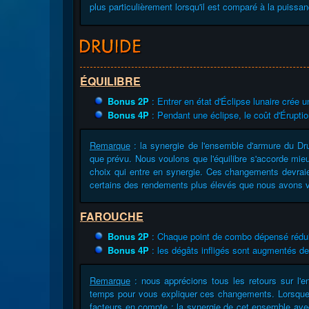
plus particulièrement lorsqu'il est comparé à la puissa
ÉQUILIBRE
Bonus 2P
: Entrer en état d'Éclipse lunaire crée 
Bonus 4P
: Pendant une éclipse, le coût d'Éruptio
Remarque
: la synergie de l'ensemble d'armure du Drui
que prévu. Nous voulons que l'équilibre s'accorde mie
choix qui entre en synergie. Ces changements devraie
certains des rendements plus élevés que nous avons 
FAROUCHE
Bonus 2P
: Chaque point de combo dépensé réduit 
Bonus 4P
: les dégâts infligés sont augmentés de
Remarque
: nous apprécions tous les retours sur l'
temps pour vous expliquer ces changements. Lorsque
facteurs en compte : la synergie de cet ensemble avec 