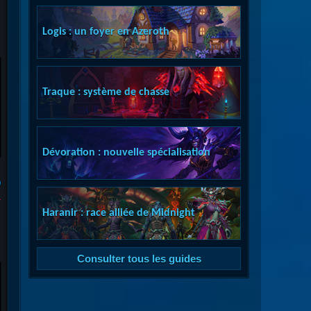
Logis : un foyer en Azeroth
Traque : système de chasse
Dévoration : nouvelle spécialisation
)
Haranir : race alliée de Midnight
Consulter tous les guides