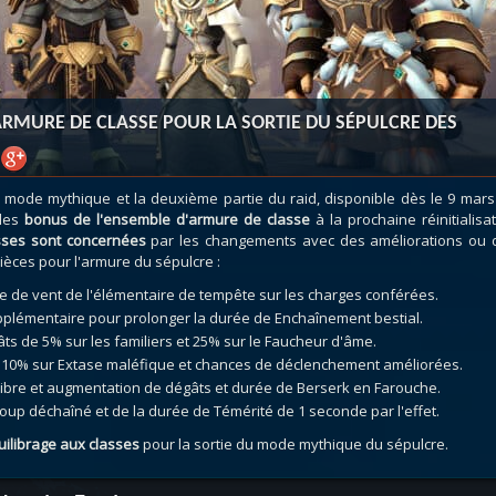
atar
et
Mécagone
Débloquer le vol
Les héritag
oquer le vol
Les invasions
Les ensemb
uts à Uldum et au Val
Arme prodigieuse
Les légenda
ons horrifiques
Les réputations
Les métiers
ARMURE DE CLASSE POUR LA SORTIE DU SÉPULCRE DES
VOIR + DE GUIDES
mode mythique et la deuxième partie du raid, disponible dès le 9 mars
 les
bonus de l'ensemble d'armure de classe
à la prochaine réinitialisa
sses sont concernées
par les changements avec des améliorations ou 
ièces pour l'armure du sépulcre :
fale de vent de l'élémentaire de tempête sur les charges conférées.
supplémentaire pour prolonger la durée de Enchaînement bestial.
ts de 5% sur les familiers et 25% sur le Faucheur d'âme.
de 10% sur Extase maléfique et chances de déclenchement améliorées.
ilibre et augmentation de dégâts et durée de Berserk en Farouche.
Coup déchaîné et de la durée de Témérité de 1 seconde par l'effet.
quilibrage aux classes
pour la sortie du mode mythique du sépulcre.