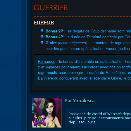
FUREUR
Bonus 2P
: les dégâts de Coup déchaîné sont réd
Bonus 4P
: la durée de Témérité conférée par Cou
Gloire
(necro-seigneurs)
: le montant de rage dép
pour les guerriers en spécialisation Fureur (au lieu
Remarque
: le bonus d'ensemble en spécialisation Fure
2 et 4-pièces pour mieux s'accorder avec nos objectif
rage requis pour prolonger la durée de Bannière du co
Bannière du conquérant avec le légendaire Gloire, le bo
Par
Yünalescä
Passionné de World of Warcraft depu
sur BlizzSpirit pour retransmettre me
depuis toujours.