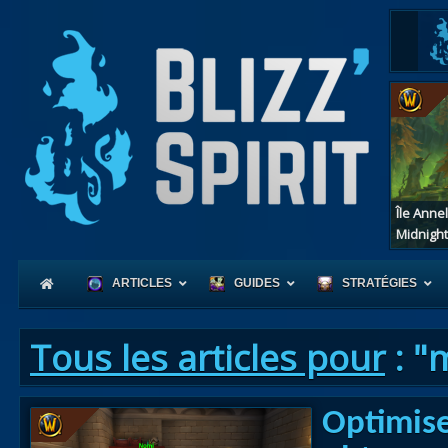
Île Anne
Midnight
ARTICLES
GUIDES
STRATÉGIES
Tous les articles pour
: "
Coeur
Optimise
d'Azerot