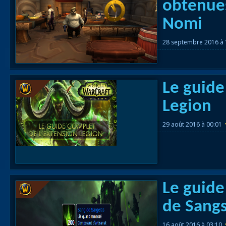
obtenue
Races
Nomi
alliées
28 septembre 2016 à
Explor
des îles
Nazjat
Le guide
Mécagon
Legion
Débloq
29 août 2016 à 00:01
le vol
Assaut
Uldum et
Val
Le guide
de Sangs
Vision
horrifiqu
16 août 2016 à 03:10