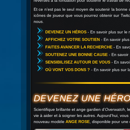
reversés à la fondation pour soutenir le travail de r
Et ce n’est pas le seul moyen de soutenir la bonne
icônes de joueur que vous pourrez obtenir sur Twit
nous.
DEVENEZ UN HÉROS
- En savoir plus sur l
AFFICHEZ VOTRE SOUTIEN
- En savoir plus
FAITES AVANCER LA RECHERCHE
- En savo
SOUTENEZ UNE BONNE CAUSE
- En savoir 
SENSIBILISEZ AUTOUR DE VOUS
- En savoi
OÙ VONT VOS DONS ?
- En savoir plus sur
DEVENEZ UNE HÉROÎ
Scientifique brillante et ange gardien d’
Overwatch
, 
vie à aider et à soigner les autres. Aujourd’hui, vo
nouveau modèle
ANGE ROSE
, disponible pour une