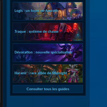
Logis : un foyer en Azeroth
Traque : système de chasse
Dévoration : nouvelle spécialisation
Haranir : race alliée de Midnight
Consulter tous les guides