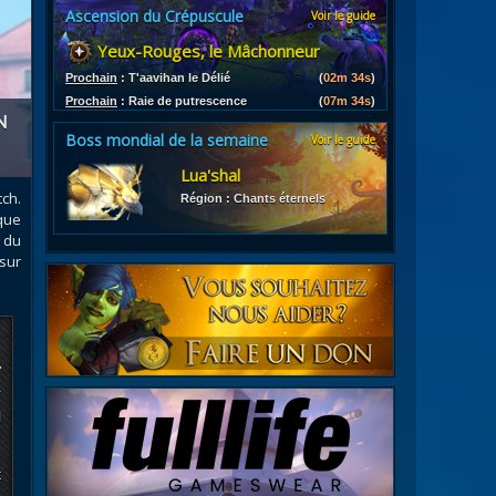
Ascension du Crépuscule
Voir le guide
es
Yeux-Rouges, le Mâchonneur
les d'armures
ires
Prochain
:
T'aavihan le Délié
(
02m 32s
)
Prochain
:
Raie de putrescence
(
07m 32s
)
N
Boss mondial de la semaine
Voir le guide
Lua'shal
ch.
Région : Chants éternels
ique
 du
sur
r
l
t