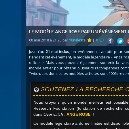
Nazj
Débl
Assa
Visi
LE MODÈLE ANGE ROSE PAR UN ÉVÉNEMENT C
08 mai 2018 à 21:25 par
Yünalescä
|
0
Jusqu'au
21 mai inclus
, un événement caritatif pour so
Pendant cet événement, le modèle légendaire « Ange rose »
officielle. Mais vous pouvez également soutenir la cau
monde entier pour obtenir plusieurs récompenses comm
Twitch. Les dons et les modèles achetés sont 100% revers
SOUTENEZ LA RECHERCHE C
Nous croyons qu’un monde meilleur est possibl
Research Foundation (fondation de recherche con
dans
Overwatch
:
ANGE ROSE
!
Ce modèle légendaire à durée limitée est disponible 