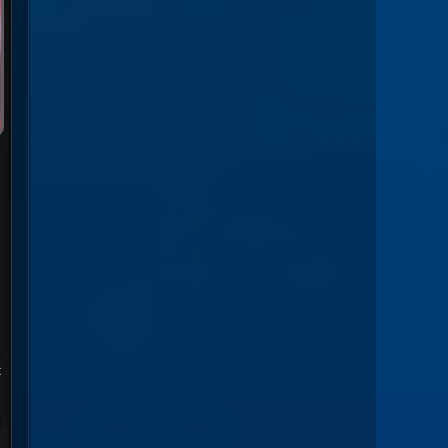
,
t
d