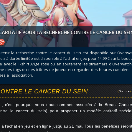
atar
et
Mécagone
Débloquer le vol
Les héritag
oquer le vol
Les invasions
Les ensemb
uts à Uldum et au Val
Arme prodigieuse
Les légenda
ons horrifiques
Les réputations
Les métiers
ARITATIF POUR LA RECHERCHE CONTRE LE CANCER DU SEI
VOIR + DE GUIDES
utenir la recherche contre le cancer du sein est disponible sur Overwat
 à durée limitée est disponible à l'achat en jeu pour 14,99 € sur la bout
se avec le T-shirt Ange rose ou en soutenant les streamers d'Overwatch
e des tags ou des icônes de joueur en regarder des heures cumulées 
és à l'association.
ONTRE LE CANCER DU SEIN
(
Source
)
e ; c’est pourquoi nous nous sommes associés à la Breast Cance
tre le cancer du sein) pour proposer un modèle caritatif spécia
à l’achat en jeu et en ligne jusqu’au 21 mai. Tous les bénéfices seron