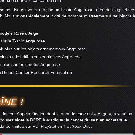
echerche contre le cancer du sein.
 cause ! Nous avons imaginé un T-shirt Ange rose, créé des tags et de
ch. Nous avons également invité de nombreux streamers à se joindre 
e modèle Rose d’Ange
 sur le T-shirt Ange rose
ir plus sur les objets ornementaux Ange rose
plus sur les diffusions caritatives Ange rose
r plus sur les emotes Ange rose
 la Breast Cancer Research Foundation
NE !
le docteur Angela Ziegler, dont le nom de code est « Ange », a voué sa
us pouvez aider la BCRF à éradiquer le cancer du sein en achetant le
 durée limitée sur PC, PlayStation 4 et Xbox One.