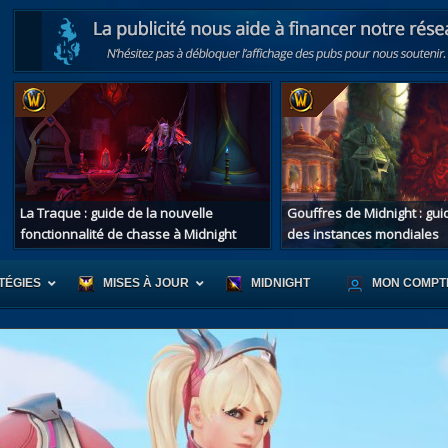
La Traque : guide de la nouvelle
Gouffres de Midnight : gu
fonctionnalité de chasse à Midnight
des instances mondiales
TÉGIES
MISES À JOUR
MIDNIGHT
MON COMPT
r d'Azeroth
Scénario de Chromie
Les montur
s alliées
Les bastonneurs
Les mascot
oration des îles
Rivage Brisé
Les jouets