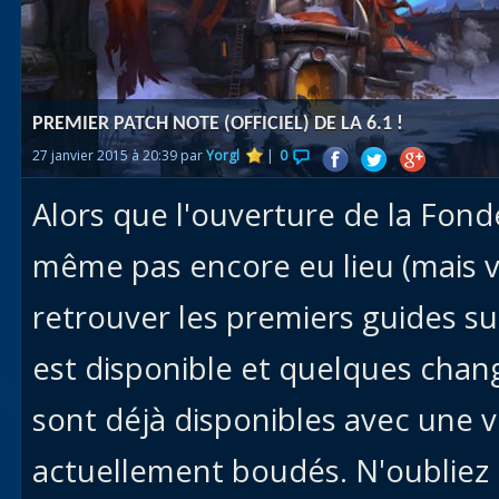
Races
alliées
Explor
PREMIER PATCH NOTE (OFFICIEL) DE LA 6.1 !
des îles
27 janvier 2015 à 20:39 par
Yorgl
|
0
Nazjat
Alors que l'ouverture de la Fond
Mécagon
Débloq
même pas encore eu lieu (mais
le vol
retrouver les premiers guides sur B
Assaut
est disponible et quelques cha
Uldum et
Val
sont déjà disponibles avec une vo
Vision
actuellement boudés. N'oubliez
horrifiqu