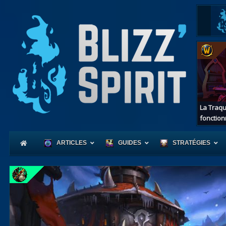
La Traqu
fonction
ARTICLES
GUIDES
STRATÉGIES
Coeur
d'Azerot