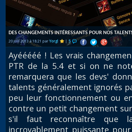
Races
alliées
Explor
DES CHANGEMENTS INTÉRESSANTS POUR NOS TALENTS À
des îles
20 juin 2013 à 18:21 par
Yorgl
|
5
Nazjat
Ayééééé ! Les vrais changements
Mécagon
PTR de la 5.4 et si on ne no
Débloq
remarquera que les devs' don
le vol
talents généralement ignorés p
Assaut
peu leur fonctionnement ou en 
Uldum et
contre un petit changement su
Val
s'il faut reconnaître que l
Vision
incroyablement puissante pour
horrifiqu