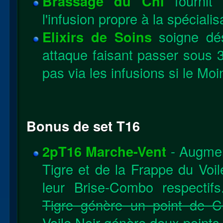
Brassage du Chi
fournit 
l'infusion propre à la spécialis
Elixirs de Soins
soigne dés
attaque faisant passer sous 
pas via les infusions si le Moi
Bonus de set T16
2pT16 Marche-Vent
- Augmen
Tigre et de la Frappe du Voil
leur Brise-Combo respectifs
Tigre génère un point de C
Voile Noir génère deux points