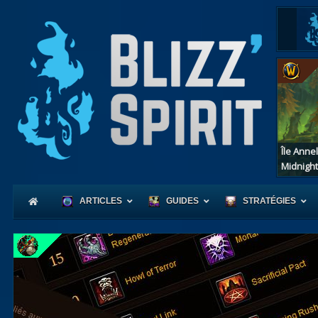
Île Anne
Midnight
ARTICLES
GUIDES
STRATÉGIES
Coeur
d'Azerot