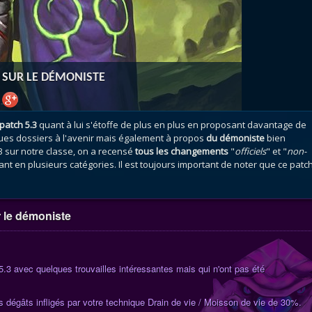
atar
et
Mécagone
Débloquer le vol
Les héritag
oquer le vol
Les invasions
Les ensemb
uts à Uldum et au Val
Arme prodigieuse
Les légenda
ons horrifiques
Les réputations
Les métiers
S SUR LE DÉMONISTE
VOIR + DE GUIDES
patch 5.3
quant à lui s'étoffe de plus en plus en proposant davantage de
es dossiers à l'avenir mais également à propos
du démoniste
bien
3 sur notre classe, on a recensé
tous les changements
"
officiels
" et "
non-
t en plusieurs catégories. Il est toujours important de noter que ce patc
r le démoniste
 avec quelques trouvailles intéressantes mais qui n'ont pas été
dégâts infligés par votre technique Drain de vie / Moisson de vie de 30%.