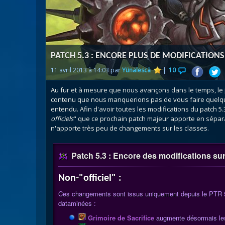
Nazj
Débl
Assa
Visi
PATCH 5.3 : ENCORE PLUS DE MODIFICATION
11 avril 2013 à 14:03 par
Yünalescä
|
10
Au fur et à mesure que nous avançons dans le temps, le
contenu que nous manquerions pas de vous faire quelqu
entendu. Afin d'avoir toutes les modifications du patch 5.
officiels
" que ce prochain patch majeur apporte en séparan
n'apporte très peu de changements sur les classes.
Patch 5.3 : Encore des modifications su
Non-"officiel" :
Ces changements sont issus uniquement depuis le PTR 5.3
dataminées :
Grimoire de Sacrifice
augmente désormais les 