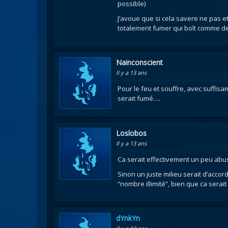
possible)
J’avoue que si cela savere ne pas et
totalement fumer qui bolt comme des
Nainconscient
Il y a 13 ans
Pour le feu et souffre, avec suffis
serait fumé….
Loslobos
Il y a 13 ans
Ca serait effectivement un peu abusé
Sinon un juste milieu serait d’accor
“nombre illimité”, bien que ca serai
dYnkYn