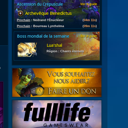
Ascension du Crépuscule
Voir le guide
es
Archevêque Benedictus
les d'armures
ires
Prochain
:
Nedrand l'Énucléeur
(
04m 10s
)
Prochain
:
Bourreau Lynthelma
(
09m 10s
)
Boss mondial de la semaine
Voir le guide
Lua'shal
Région : Chants éternels
h