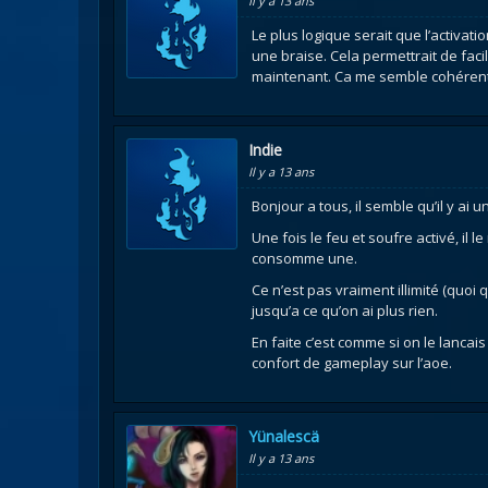
Il y a 13 ans
Le plus logique serait que l’activati
une braise. Cela permettrait de fac
maintenant. Ca me semble cohérent a
Indie
Il y a 13 ans
Bonjour a tous, il semble qu’il y ai
Une fois le feu et soufre activé, il 
consomme une.
Ce n’est pas vraiment illimité (quoi q
jusqu’a ce qu’on ai plus rien.
En faite c’est comme si on le lanca
confort de gameplay sur l’aoe.
Yünalescä
Il y a 13 ans