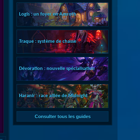
Logis : un foyer en Azeroth
Traque : système de chasse
Dévoration : nouvelle spécialisation
Haranir : race alliée de Midnight
Consulter tous les guides