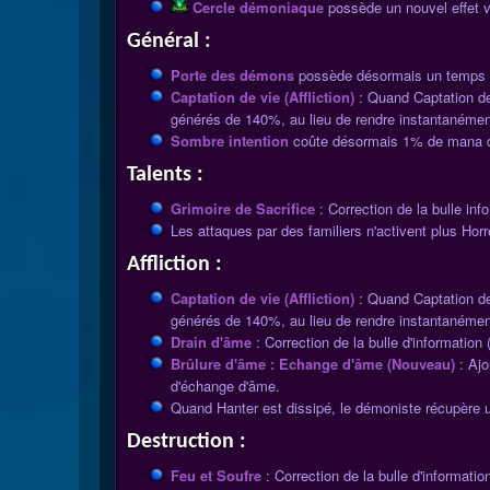
Cercle démoniaque
possède un nouvel effet v
Général :
Porte des démons
possède désormais un temps d'
Captation de vie (Affliction)
: Quand Captation de
générés de 140%, au lieu de rendre instantanémen
Sombre intention
coûte désormais 1% de mana d
Talents :
Grimoire de Sacrifice
: Correction de la bulle in
Les attaques par des familiers n'activent plus Horr
Affliction :
Captation de vie (Affliction)
: Quand Captation de
générés de 140%, au lieu de rendre instantanémen
Drain d'âme
: Correction de la bulle d'information 
Brûlure d'âme : Echange d'âme (Nouveau)
: Ajou
d'échange d'âme.
Quand Hanter est dissipé, le démoniste récupère u
Destruction :
Feu et Soufre
: Correction de la bulle d'informatio