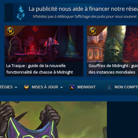
La Traque : guide de la nouvelle
Gouffres de Midnight : gu
fonctionnalité de chasse à Midnight
des instances mondiales
TÉGIES
MISES À JOUR
MIDNIGHT
MON COMPT
r d'Azeroth
Scénario de Chromie
Les montur
s alliées
Les bastonneurs
Les mascot
oration des îles
Rivage Brisé
Les jouets