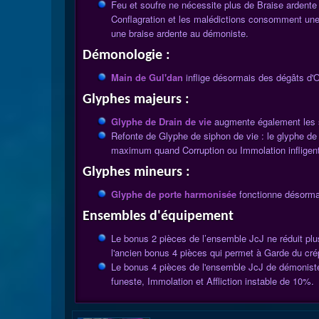
Feu et soufre ne nécessite plus de Braise ardente p
Conflagration et les malédictions consomment une bra
une braise ardente au démoniste.
Démonologie :
Main de Gul'dan
inflige désormais des dégâts d'
Glyphes majeurs :
Glyphe de Drain de vie
augmente également les so
Refonte de Glyphe de siphon de vie : le glyphe d
maximum quand Corruption ou Immolation infligent
Glyphes mineurs :
Glyphe de porte harmonisée
fonctionne désorma
Ensembles d'équipement
Le bonus 2 pièces de l’ensemble JcJ ne réduit plu
l'ancien bonus 4 pièces qui permet à Garde du cré
Le bonus 4 pièces de l'ensemble JcJ de démoniste 
funeste, Immolation et Affliction instable de 10%.