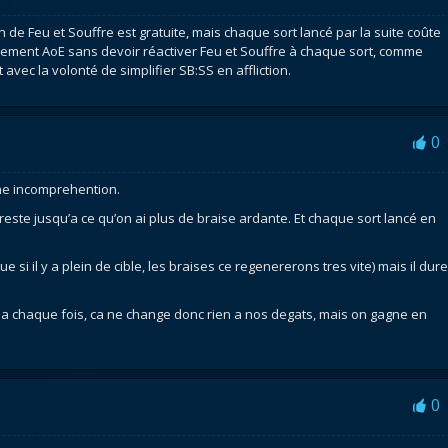
on de Feu et Souffre est gratuite, mais chaque sort lancé par la suite coûte
ilement AoE sans devoir réactiver Feu et Souffre à chaque sort, comme
vec la volonté de simplifier SB:SS en affliction.
0
 une incomprehention.
le reste jusqu’a ce qu’on ai plus de braise ardante. Et chaque sort lancé en
ue si il y a plein de cible, les braises ce regenererons tres vite) mais il dure
is a chaque fois, ca ne change donc rien a nos degats, mais on gagne en
0