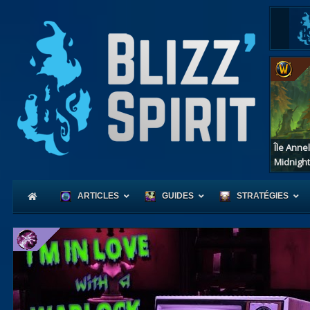
Île Anne
Midnight
ARTICLES
GUIDES
STRATÉGIES
Coeur
d'Azerot