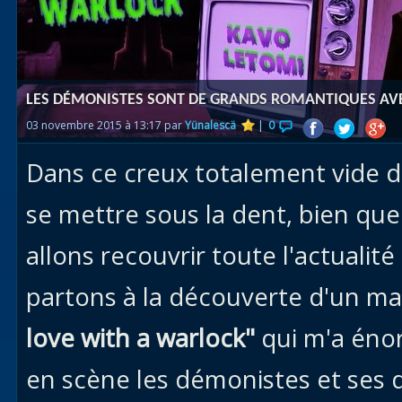
Races
alliées
Explor
LES DÉMONISTES SONT DE GRANDS ROMANTIQUES A
des îles
03 novembre 2015 à 13:17 par
Yünalescä
|
0
Nazjat
Dans ce creux totalement vide d'
Mécagon
Débloq
se mettre sous la dent, bien que
le vol
allons recouvrir toute l'actual
Assaut
partons à la découverte d'un m
Uldum et
Val
love with a warlock"
qui m'a éno
Vision
en scène les démonistes et ses
horrifiqu