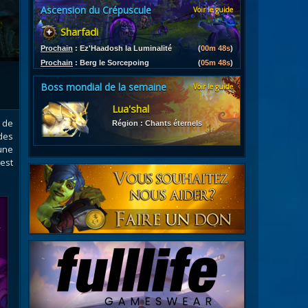
Ascension du Crépuscule
Voir le guide
es
Sharfadi
les d'armures
ires
Prochain
:
Ez'Haadosh la Luminalité
(
00m 47s
)
Prochain
:
Berg le Sorcepoing
(
05m 47s
)
Boss mondial de la semaine
Voir le guide
Lua'shal
n de
Région : Chants éternels
des
une
est