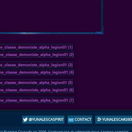
@YUNALESCASPIRIT
CONTACT
YUNALESCA#260
is Burning-Crusade en 2006. Gestionnaire et administrateur à temps complet