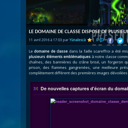
Nazj
Débl
Assa
Visi
LE DOMAINE DE CLASSE DISPOSE DE PLUSIEU
11 avril 2016 à 17:03 par
Yünalescä
|
0
Le
domaine de classe
dans la faille scareffroi a été mis
plusieurs éléments emblématiques
à notre classe comm
chaînes, des bannières du crâne brisé, un forgeron q
prison, des flammes gangrenées, une meilleure prés
complètement différent des premières images dévoilées 
De nouvelles captures d'écran du domai