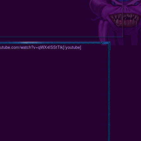
youtube.com/watch?v=qWX4ISStTik[/youtube]