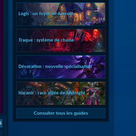
Logis : un foyer en Azeroth
Traque : système de chasse
Dévoration : nouvelle spécialisation
Haranir : race alliée de Midnight
Consulter tous les guides
5