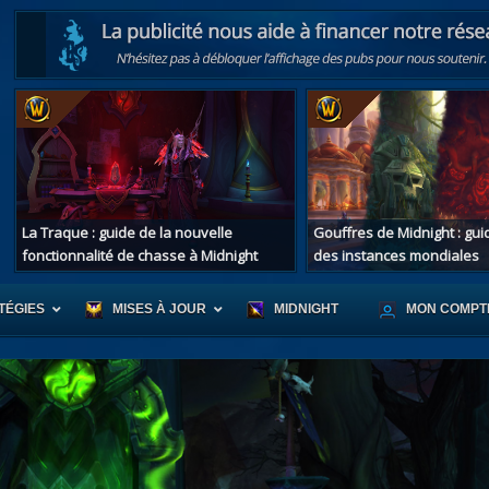
La Traque : guide de la nouvelle
Gouffres de Midnight : gu
fonctionnalité de chasse à Midnight
des instances mondiales
TÉGIES
MISES À JOUR
MIDNIGHT
MON COMPT
r d'Azeroth
Scénario de Chromie
Les montur
s alliées
Les bastonneurs
Les mascot
oration des îles
Rivage Brisé
Les jouets