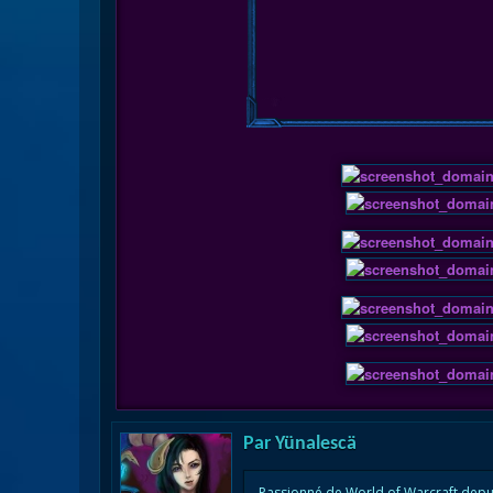
Par
Yünalescä
Passionné de World of Warcraft depu