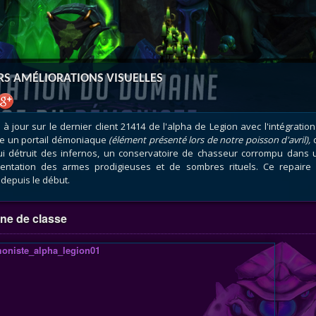
atar
et
Mécagone
Débloquer le vol
Les héritag
oquer le vol
Les invasions
Les ensemb
uts à Uldum et au Val
Arme prodigieuse
Les légenda
ons horrifiques
Les réputations
Les métiers
RS AMÉLIORATIONS VISUELLES
VOIR + DE GUIDES
 à jour sur le dernier client 21414 de l'alpha de Legion avec l'intégratio
e un portail démoniaque
(élément présenté lors de notre poisson d'avril),
ui détruit des infernos, un conservatoire de chasseur corrompu dans 
entation des armes prodigieuses et de sombres rituels. Ce repaire 
depuis le début.
ne de classe