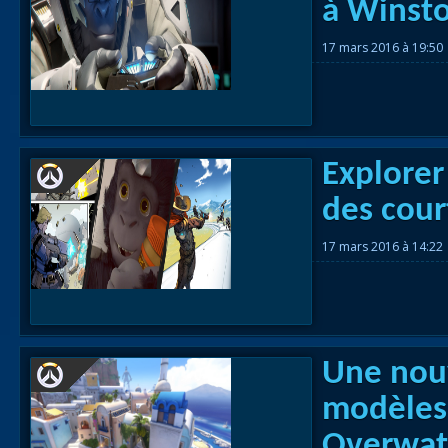
à Winsto
Races
17 mars 2016 à 19:50
alliées
Explor
des îles
Nazjat
Explorer
Mécagon
des cour
Débloq
17 mars 2016 à 14:22
le vol
Assaut
Uldum et
Val
Une nouv
modèles
Vision
horrifiqu
Overwat