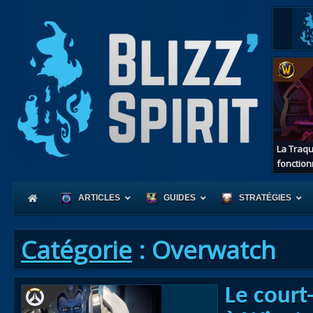
La Traqu
fonction
ARTICLES
GUIDES
STRATÉGIES
Catégorie
: Overwatch
Coeur
Le court
d'Azerot