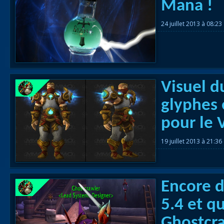
Mana !
Races
24 juillet 2013 à 08:23
alliées
Explor
des îles
Nazjat
Visuel 
Mécagon
glyphes
Débloq
pour le 
le vol
19 juillet 2013 à 21:36
Assaut
Uldum et
Val
Encore 
5.4 et q
Vision
horrifiqu
Ghostcr