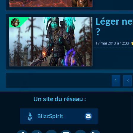
Léger ne
?
17 mai 2013 à 12:33
1
<
Un site du réseau :
BlizzSpirit