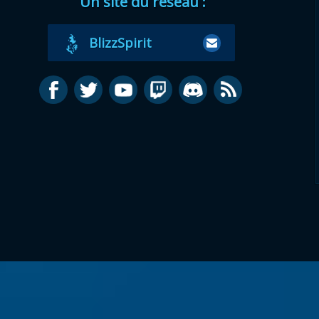
Un site du réseau :
BlizzSpirit