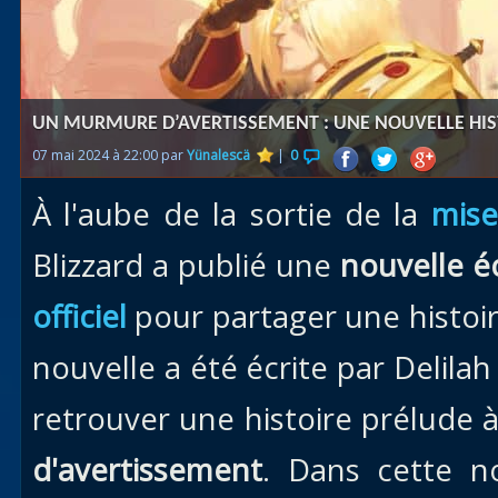
Races
alliées
Explor
UN MURMURE D’AVERTISSEMENT : UNE NOUVELLE HISTO
des îles
07 mai 2024 à 22:00 par
Yünalescä
|
0
Nazjat
À l'aube de la sortie de la
mise
Mécagon
Débloq
Blizzard a publié une
nouvelle é
le vol
officiel
pour partager une histoir
Assaut
nouvelle a été écrite par Delil
Uldum et
Val
retrouver une histoire prélude 
Vision
d'avertissement
. Dans cette no
horrifiqu