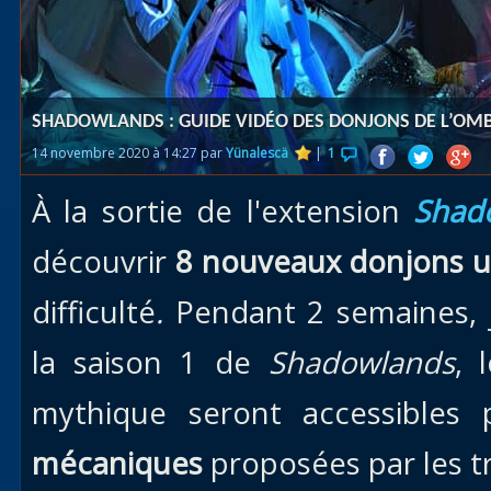
Races
alliées
Explor
SHADOWLANDS : GUIDE VIDÉO DES DONJONS DE L’OM
des îles
14 novembre 2020 à 14:27 par
Yünalescä
|
1
Nazjat
À la sortie de l'extension
Shad
Mécagon
Débloq
découvrir
8 nouveaux donjons 
le vol
difficulté
.
Pendant 2 semaines, j
Assaut
la saison 1 de
Shadowlands
, 
Uldum et
Val
mythique seront accessibles
Vision
mécaniques
proposées par les t
horrifiqu