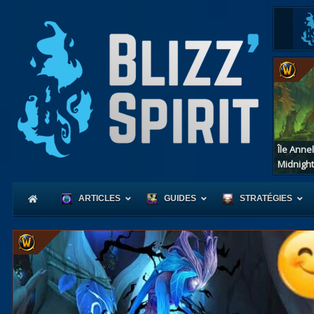
Île Anne
Midnight
ARTICLES
GUIDES
STRATÉGIES
Coeur
d'Azerot