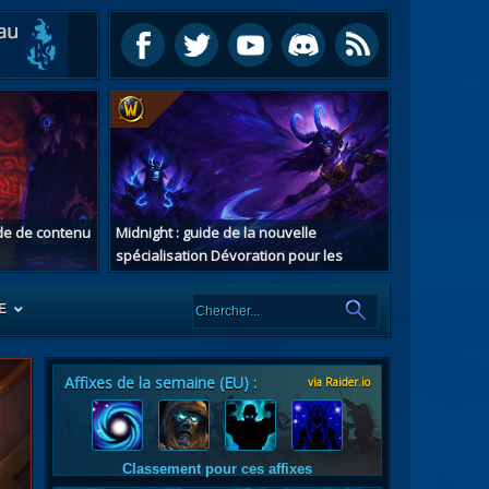
ide de contenu
Midnight : guide de la nouvelle
spécialisation Dévoration pour les
chasseurs de démons
E
Affixes de la semaine (EU) :
via Raider.io
es
tes
Classement pour ces affixes