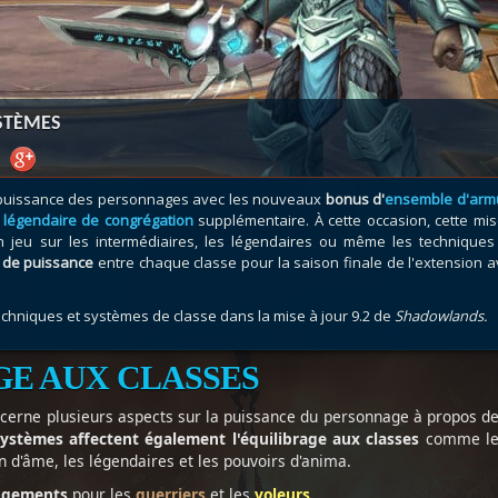
atar
et
Mécagone
Débloquer le vol
Les héritag
oquer le vol
Les invasions
Les ensemb
uts à Uldum et au Val
Arme prodigieuse
Les légenda
ons horrifiques
Les réputations
Les métiers
YSTÈMES
VOIR + DE GUIDES
puissance des personnages avec les nouveaux
bonus d'
ensemble d'arm
 légendaire de congrégation
supplémentaire. À cette occasion, cette mis
 jeu sur les intermédiaires, les légendaires ou même les techniques
t de puissance
entre chaque classe pour la saison finale de l'extension 
echniques et systèmes de classe dans la mise à jour 9.2 de
Shadowlands.
GE AUX CLASSES
cerne plusieurs aspects sur la puissance du personnage à propos d
ystèmes affectent également l'équilibrage aux classes
comme le
n d'âme, les légendaires et les pouvoirs d'anima.
ngements
pour les
guerriers
et les
voleurs
.