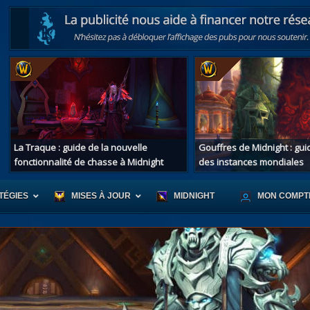
La Traque : guide de la nouvelle
Gouffres de Midnight : gu
fonctionnalité de chasse à Midnight
des instances mondiales
TÉGIES
MISES À JOUR
MIDNIGHT
MON COMPT
r d'Azeroth
Scénario de Chromie
Les montur
s alliées
Les bastonneurs
Les mascot
oration des îles
Rivage Brisé
Les jouets