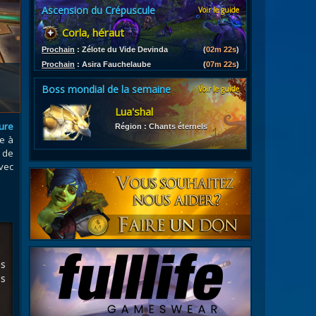
Ascension du Crépuscule
Voir le guide
es
Corla, héraut
les d'armures
ires
Prochain
:
Zélote du Vide Devinda
(
02m 21s
)
Prochain
:
Asira Fauchelaube
(
07m 21s
)
Boss mondial de la semaine
Voir le guide
Lua'shal
ure
Région : Chants éternels
e à
 de
avec
es
s