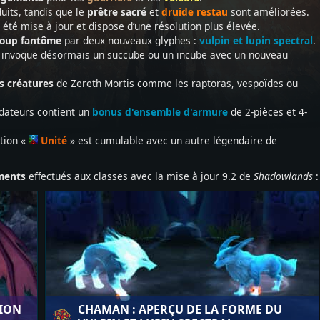
uits, tandis que le
prêtre sacré
et
druide restau
sont améliorées.
été mise à jour et dispose d’une résolution plus élevée.
loup fantôme
par deux nouveaux glyphes :
vulpin et lupin spectral
.
invoque désormais un succube ou un incube avec un nouveau
s créatures
de Zereth Mortis comme les raptoras, vespoïdes ou
dateurs contient un
bonus d'ensemble d'armure
de 2-pièces et 4-
tion «
Unité
» est cumulable avec un autre légendaire de
ements
effectués aux classes avec la mise à jour 9.2 de
Shadowlands
:
TION
CHAMAN : APERÇU DE LA FORME DU