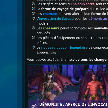
Les dégâts et soins du
paladin sacré
sont réd
La
forme de voyage de guépard
du Druide a 
Les
chamans
peuvent altérer leur
forme de 
L'
invocation de Sayaad
pour les
démonistes
modèle.
Les
chasseurs
peuvent dompter les
nouvelle
cervidés.
Les pièces d'équipement du sépulcre des Fon
pièces.
Le
nouveau pouvoir légendaire
de congréga
Shadowlands.
Vous pouvez accéder à la
liste de tous les chang
DÉMONISTE : APERÇU DE L'INVOCA