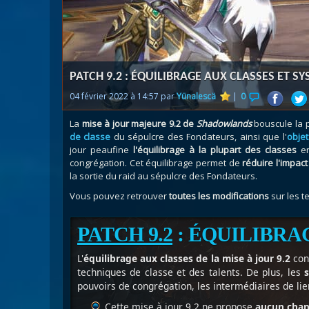
Nazj
Débl
Assa
Visi
PATCH 9.2 : ÉQUILIBRAGE AUX CLASSES ET S
04 février 2022 à 14:57 par
Yünalescä
|
0
La
mise à jour majeure 9.2 de
Shadowlands
bouscule la 
de classe
du sépulcre des Fondateurs, ainsi que l'
objet
jour peaufine
l'équilibrage à la plupart des classes
en
congrégation. Cet équilibrage permet de
réduire l'impac
la sortie du raid au sépulcre des Fondateurs.
Vous pouvez retrouver
toutes les modifications
sur les t
PATCH 9.2
: ÉQUILIBRA
L'
équilibrage aux classes de la mise à jour 9.2
con
techniques de classe et des talents. De plus, les
s
pouvoirs de congrégation, les intermédiaires de lie
Cette mise à jour 9.2 ne propose
aucun cha