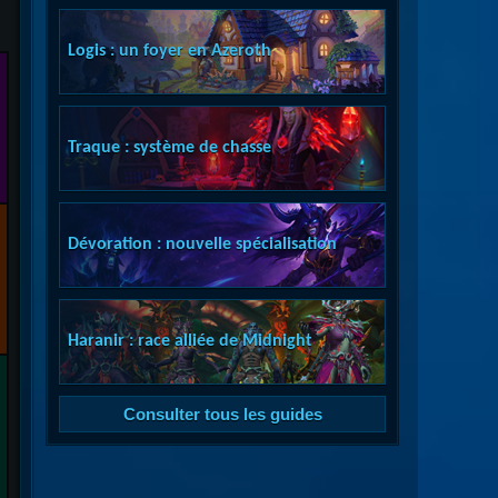
Logis : un foyer en Azeroth
Traque : système de chasse
Dévoration : nouvelle spécialisation
Haranir : race alliée de Midnight
Consulter tous les guides