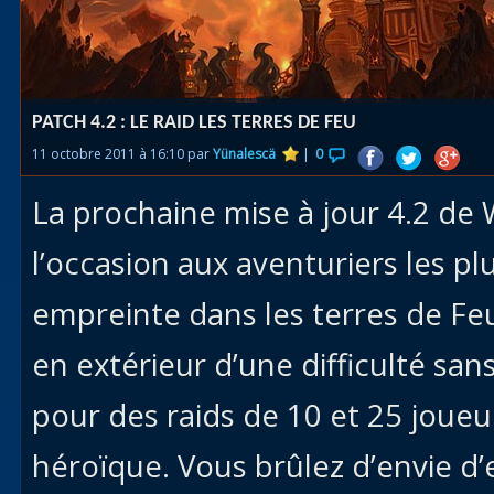
Races
alliées
Explor
PATCH 4.2 : LE RAID LES TERRES DE FEU
des îles
11 octobre 2011 à 16:10 par
Yünalescä
|
0
Nazjat
La prochaine mise à jour 4.2 de
Mécagon
Débloq
l’occasion aux aventuriers les plu
le vol
empreinte dans les terres de Fe
Assaut
en extérieur d’une difficulté s
Uldum et
Val
pour des raids de 10 et 25 jou
Vision
héroïque. Vous brûlez d’envie d’
horrifiqu