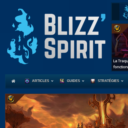
La Traqu
fonction
ARTICLES
GUIDES
STRATÉGIES
Coeur
d'Azerot