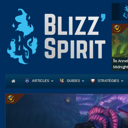
Île Anne
Midnight
ARTICLES
GUIDES
STRATÉGIES
Coeur
d'Azerot