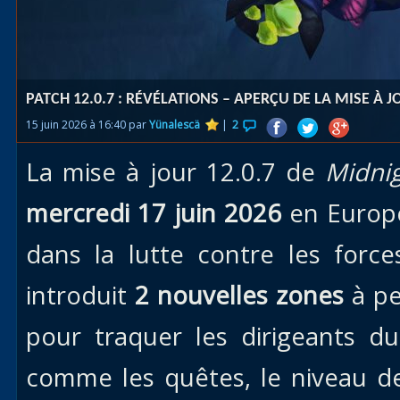
Races
alliées
Explor
PATCH 12.0.7 : RÉVÉLATIONS – APERÇU DE LA MISE À
des îles
15 juin 2026 à 16:40 par
Yünalescä
|
2
Nazjat
La mise à jour 12.0.7 de
Midni
Mécagon
Débloq
mercredi 17 juin 2026
en Europe
le vol
dans la lutte contre les forc
Assaut
introduit
2 nouvelles zones
à pe
Uldum et
Val
pour traquer les dirigeants du
Vision
comme les quêtes, le niveau d
horrifiqu